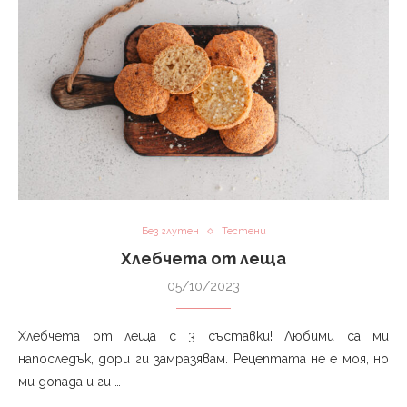
Без глутен
Тестени
Хлебчета от леща
05/10/2023
Хлебчета от леща с 3 съставки! Любими са ми
напоследък, дори ги замразявам. Рецептата не е моя, но
ми допада и ги …