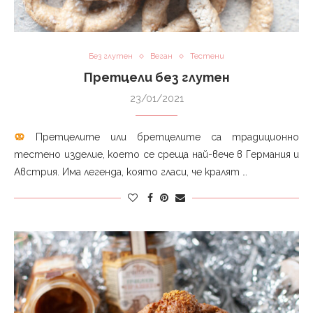
Без глутен
Веган
Тестени
Претцели без глутен
23/01/2021
Претцелите или бретцелите са традиционно
тестено изделие, което се среща най-вече в Германия и
Австрия. Има легенда, която гласи, че кралят …