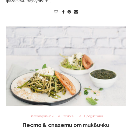
фалафели разчупват …
Вегетариански
Основни
Предястия
Песто & спагети от тиквички