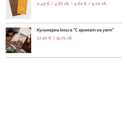
2.49
€
/ 4.87 лв.
–
4.60
€
/ 9.00 лв.
Кулинарна книга "С аромат на уют"
17.90
€
/ 35.01 лв.
Платнена торба
2.99
€
/ 5.85 лв.
–
3.99
€
/ 7.80 лв.
АБОНИРАЙ СЕ!
Абонирай се за най-новите рецепти & новини!