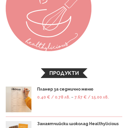
ПРОДУКТИ
Планер за седмично меню
0.40
€
/ 0.78 лв.
–
7.67
€
/ 15.00 лв.
Занаятчийски шоколад Healthylicious