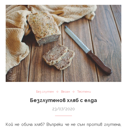
Без глутен
Веган
Тестени
Безглутенов хляб с елда
23/07/2020
Кой не обича хляб? Въпреки че не съм против глутена,