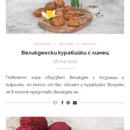
Бисквитки
Великден
Десерти
Великденски курабийки с лимец
06/04/2022
Повечето хора свързват Великден с козунаци и
кифлички, но много от вас обичат и курабийки. Въпреки
че в моите представи Великден не …