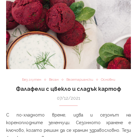
Без глутен
Веган
Вегетариански
Основни
Фалафели с цвекло и сладък картоф
07/12/2021
С по-хладното време, идва и сезонът на
кореноплодните зеленчуци. Сезонното хранене е
ключово, когато решим да се храним здравословно. Тези