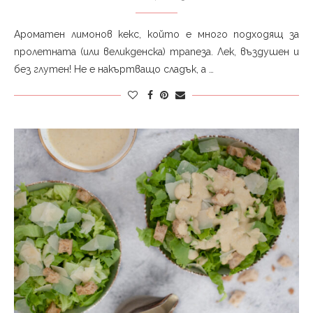
Ароматен лимонов кекс, който е много подходящ за
пролетната (или великденска) трапеза. Лек, въздушен и
без глутен! Не е накъртващо сладък, а …