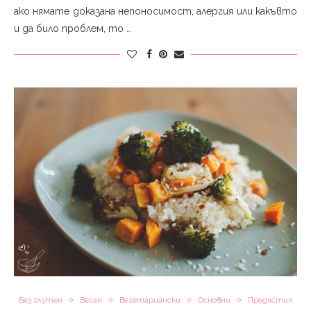
ако нямате доказана непоносимост, алергия или какъвто
и да било проблем, то …
Без глутен
Веган
Вегетариански
Основни
Предястия