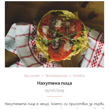
Без глутен
Вегетариански
Основни
Нахутена пица
05/06/2019
Нахутената пица е нещо, което си приготвих за първи