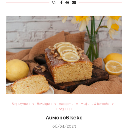
Без глутен
Великден
Десерти
Мъфини & кексове
Празници
Лимонов кекс
06/04/2023