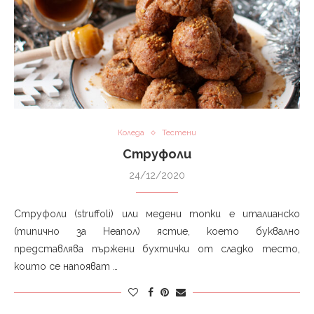
Коледа
Тестени
Струфоли
24/12/2020
Струфоли (struffoli) или медени топки е италианско
(типично за Неапол) ястие, което буквално
представлява пържени бухтички от сладко тесто,
които се напояват …