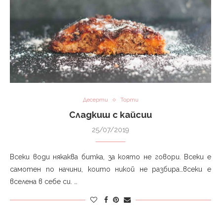
Десерти
Торти
Сладкиш с кайсии
25/07/2019
Всеки води някаква битка, за която не говори. Всеки е
самотен по начини, които никой не разбира…всеки е
вселена в себе си. …