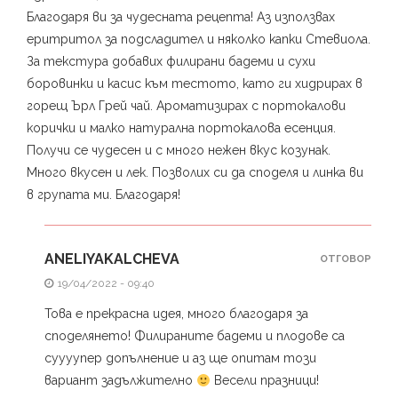
Благодаря ви за чудесната рецепта! Аз използвах
еритритол за подсладител и няколко капки Стевиола.
За текстура добавих филирани бадеми и сухи
боровинки и касис към тестото, като ги хидрирах в
горещ Ърл Грей чай. Ароматизирах с портокалови
корички и малко натурална портокалова есенция.
Получи се чудесен и с много нежен вкус козунак.
Много вкусен и лек. Позволих си да споделя и линка ви
в групата ми. Благодаря!
ANELIYAKALCHEVA
ОТГОВОР
19/04/2022 - 09:40
Това е прекрасна идея, много благодаря за
споделянето! Филираните бадеми и плодове са
суууупер допълнение и аз ще опитам този
вариант задължително
Весели празници!