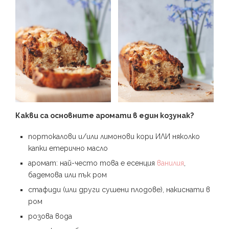
Какви са основните аромати в един козунак?
портокалови и/или лимонови кори ИЛИ няколко
капки етерично масло
аромат: най-често това е есенция
ванилия
,
бадемова или пък ром
стафиди (или други сушени плодове), накиснати в
ром
розова вода