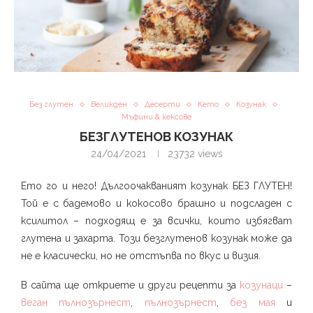
Без глутен
Великден
Десерти
Кето
Козунак
Мъфини & кексове
БЕЗГЛУТЕНОВ КОЗУНАК
24/04/2021
23732
views
Ето го и него! Дългоочакваният козунак БЕЗ ГЛУТЕН!
Той е с бадемово и кокосово брашно и подсладен с
ксилитол – подходящ е за всички, които избягват
глутена и захарта. Този безглутенов козунак може да
не е класически, но не отстъпва по вкус и визия.
В сайта ще откриете и други рецепти за
козунаци
–
веган пълнозърнест
,
пълнозърнест
,
без мая
и