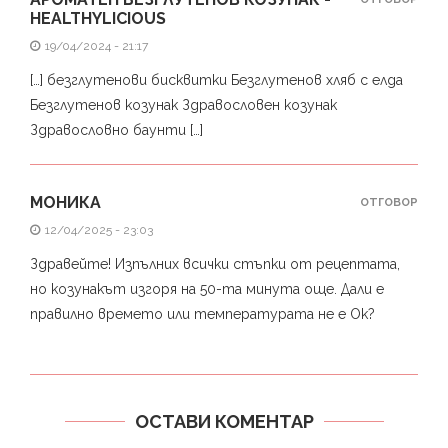
HEALTHYLICIOUS
19/04/2024 - 21:17
[…] безглутенови бисквитки Безглутенов хляб с елда
Безглутенов козунак Здравословен козунак
Здравословно баунти […]
МОНИКА
ОТГОВОР
12/04/2025 - 23:03
Здравейте! Изпълних всички стъпки от рецептата,
но козунакът изгоря на 50-та минута още. Дали е
правилно времето или температурата не е Ок?
ОСТАВИ КОМЕНТАР