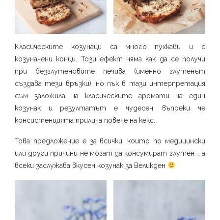
Класическите козунаци са много пухкави и с
козуначени конци. Този ефект няма как да се получи
при безглутеновите печива (именно глутенът
създава тези връзки), но пък в тази интерпретация
съм заложила на класическите аромати на един
козунак и резултатът е чудесен, въпреки че
консистенцията прилича повече на кекс.
Това предложение е за всички, които по медицински
или други причини не могат да консумират глутен … а
всеки заслужава вкусен козунак за Великден