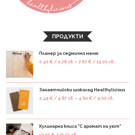
ПРОДУКТИ
Планер за седмично меню
0.40
€
/ 0.78 лв.
–
7.67
€
/ 15.00 лв.
Занаятчийски шоколад Healthylicious
2.49
€
/ 4.87 лв.
–
4.60
€
/ 9.00 лв.
Кулинарна книга "С аромат на уют"
17.90
€
/ 35.01 лв.