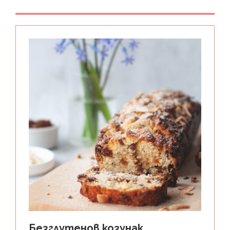
Безглутенов козунак