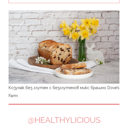
Козунак без глутен с безглутенов микс брашно Dove’s
Farm
@HEALTHYLICIOUS