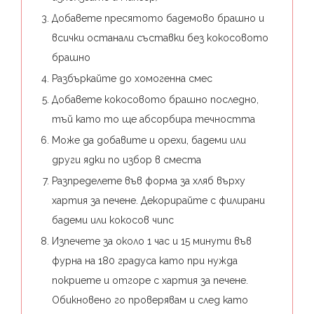
Добавете пресятото бадемово брашно и
всички останали съставки без кокосовото
брашно
Разбъркайте до хомогенна смес
Добавете кокосовото брашно последно,
тъй като то ще абсорбира течността
Може да добавите и орехи, бадеми или
други ядки по избор в сместа
Разпределете във форма за хляб върху
хартия за печене. Декорирайте с филирани
бадеми или кокосов чипс
Изпечете за около 1 час и 15 минути във
фурна на 180 градуса като при нужда
покриете и отгоре с хартия за печене.
Обикновено го проверявам и след като