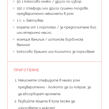
50 г кокосово мляко / друго по избор
150 г стафиди или други сушени плодове,
предварително накиснати в ром
1 с. л. бакплувер
кората от 1 портокал / за предпочитане био
или етерично масло
есенция ванилия / истинска бурбонска
ванилия
кокосово брашно или ксилитол за поръсване
ПРИГОТВЯНЕ
Накиснете стафидите в малко ром
предварително - колкото да ги покрие, за
да абсорбират аромата
Разбийте яйцата в купа (може да
използвате и миксер)