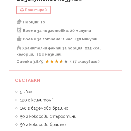
Принтирай
Порции:
10
Време за подготовка:
20 минути
Време за готвене:
1 час и 30 минути
Хранителни факти за порция
225 kcal
калории
12 г мазнини
Оценка
3.8
/5
(
17
гласували )
СЪСТАВКИ
5 яйца
120 г ксилитол *
150 г бадемово брашно
50 г кокосови стърготини
50 г кокосово брашно