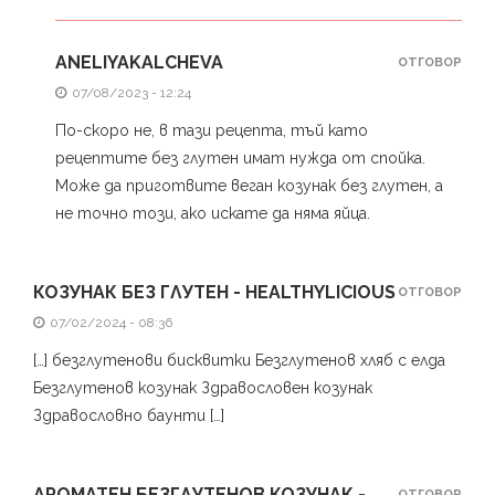
ANELIYAKALCHEVA
ОТГОВОР
07/08/2023 - 12:24
По-скоро не, в тази рецепта, тъй като
рецептите без глутен имат нужда от спойка.
Може да приготвите веган козунак без глутен, а
не точно този, ако искате да няма яйца.
КОЗУНАК БЕЗ ГЛУТЕН - HEALTHYLICIOUS
ОТГОВОР
07/02/2024 - 08:36
[…] безглутенови бисквитки Безглутенов хляб с елда
Безглутенов козунак Здравословен козунак
Здравословно баунти […]
АРОМАТЕН БЕЗГЛУТЕНОВ КОЗУНАК -
ОТГОВОР