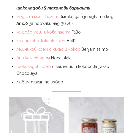
шоколадови & таханови варианти
мед с тахан Пчелинъ
(може да използвате код
Ani10
за поръчки над 36 лв)
какаово-лешникова паста
Гайо
лешниково-какаов крем
Bett’r
лешников крем с какао и кокос
Benjamissimo
био какаов крем
Nocciolata
шоколадов крем
с лешници и кокосова захар
Chocoleya
любим тахан по избор