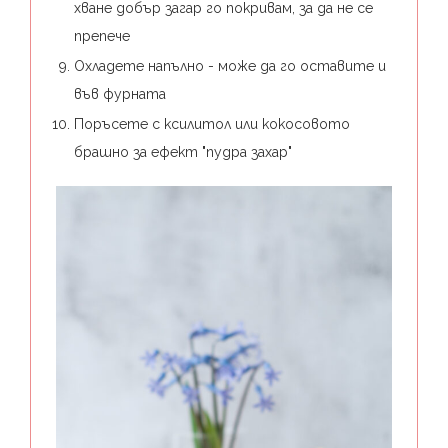
хване добър загар го покривам, за да не се
препече
Охладете напълно - може да го оставите и
във фурната
Поръсете с ксилитол или кокосовото
брашно за ефект "пудра захар"