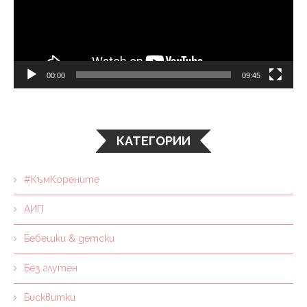
00:00
09:45
КАТЕГОРИИ
#КъмКорените
АИП
Бебешки & детски
Без глутен
Бисквитки