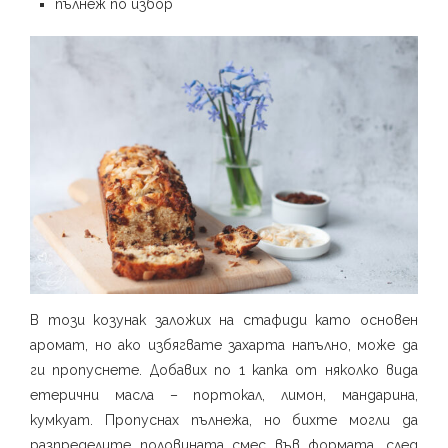
пълнеж по избор
В този козунак заложих на стафиди като основен
аромат, но ако избягвате захарта напълно, може да
ги пропуснете. Добавих по 1 капка от няколко вида
етерични масла – портокал, лимон, мандарина,
кумкуат. Пропуснах пълнежа, но бихте могли да
разпределите половината смес във формата, след