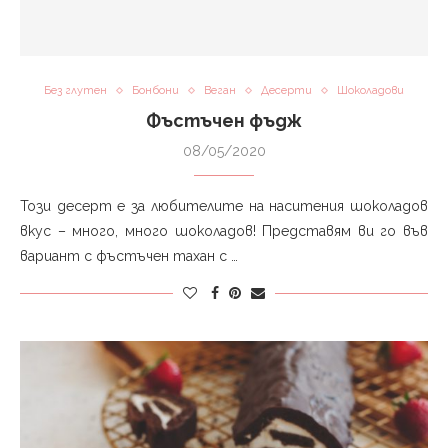
Без глутен
Бонбони
Веган
Десерти
Шоколадови
Фъстъчен фъдж
08/05/2020
Този десерт е за любителите на наситения шоколадов
вкус – много, много шоколадов! Представям ви го във
вариант с фъстъчен тахан с …