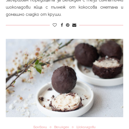
Завършвам поредицата за Великден с тези симпатични
шоколадови яйца с пълнеж от кокосова сметана и
домашно сладко от круши.
Бонбони
Великден
Шоколадови