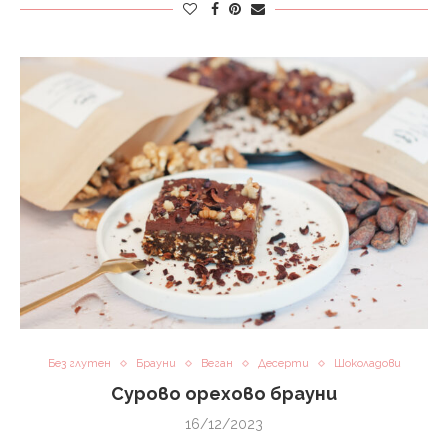
Без глутен
Брауни
Веган
Десерти
Шоколадови
Сурово орехово брауни
16/12/2023