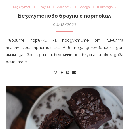
Без глутен
Брауни
Десерти
Коледа
Шоколадови
Безглутеново брауни с портокал
06/12/2023
Първите поръчки на продуктите от линията
healthylicious пристигнаха. А в този декемврийски ден
имам за вас една неверояяятно вкусна шоколадова
рецепта с …