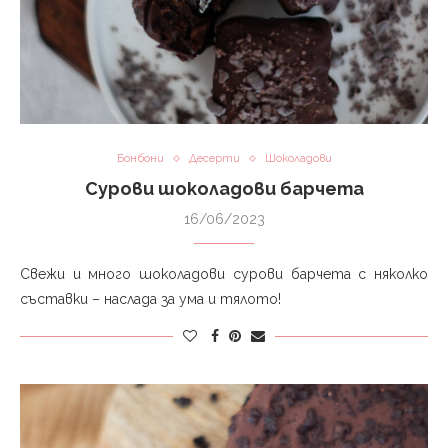
Бонбони
Десерти
Шоколадови
Сурови шоколадови барчета
16/06/2023
Свежи и много шоколадови сурови барчета с няколко
съставки – наслада за ума и тялото!