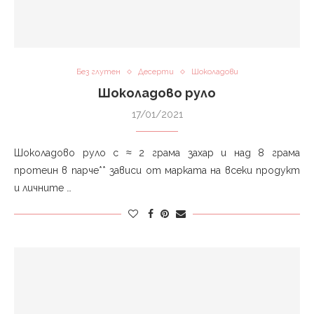
Без глутен
Десерти
Шоколадови
Шоколадово руло
17/01/2021
Шоколадово руло с ≈ 2 грама захар и над 8 грама
протеин в парче** зависи от марката на всеки продукт
и личните …