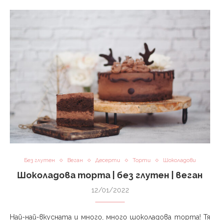
Без глутен
Веган
Десерти
Торти
Шоколадови
Шоколадова торта⁣⁣⁣ | без глутен | веган
12/01/2022
Най-най-вкусната и много, много шоколадова торта! Тя