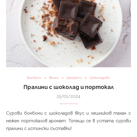
Бонбони
Веган
Десерти
Шоколадови
Пралини с шоколад и портокал
25/01/2024
Сурови бонбони с шоколадов вкус и лешников тахан с
нежен портокалов аромат. Топящи се в устата сурови
пралини с истински съставки!