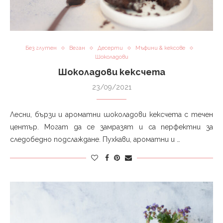
Без глутен
Веган
Десерти
Мъфини & кексове
Шоколадови
Шоколадови кексчета
23/09/2021
Лесни, бързи и ароматни шоколадови кексчета с течен
център. Могат да се замразят и са перфектни за
следобедно подслаждане. Пухкави, ароматни и …