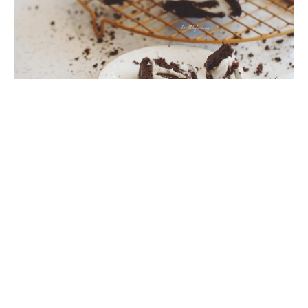
Без глутен
Десерти
Пастички
Шоколадови
Безглутеново шоколадово руло
03/05/2020
Вкусовата комбинация от какао, пухкав блат от
кокосово и бадемово брашно и аромата от кокосовата
захар е просто перфектна основа за това …