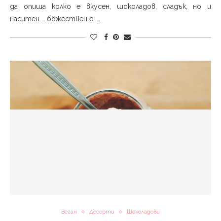
да опиша колко е вкусен, шоколадов, сладък, но и
наситен … божествен е, …
Веган
Десерти
Шоколадови