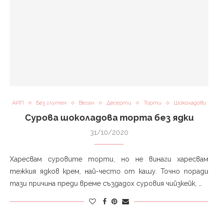
АИП
Без глутен
Веган
Десерти
Торти
Шоколадови
Сурова шоколадова торта без ядки
31/10/2020
Харесвам суровите торти, но не винаги харесвам
тежкия ядков крем, най-често от кашу. Точно поради
тази причина преди време създадох суровия чийзкейк, …