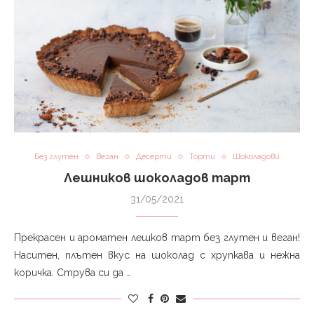
Без глутен
Веган
Десерти
Торти
Шоколадови
Лешников шоколадов тарт
31/05/2021
Прекрасен и ароматен лешков тарт без глутен и веган!
Наситен, плътен вкус на шоколад с хрупкава и нежна
коричка. Струва си да …