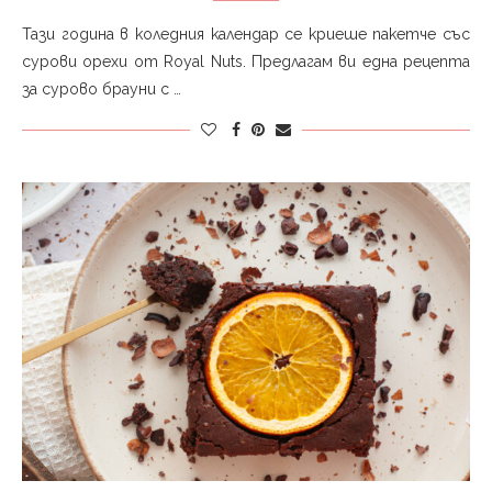
Тази година в коледния календар се криеше пакетче със
сурови орехи от Royal Nuts. Предлагам ви една рецепта
за сурово брауни с …