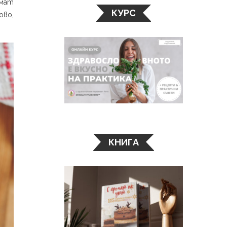
имат
КУРС
ово,
КНИГА