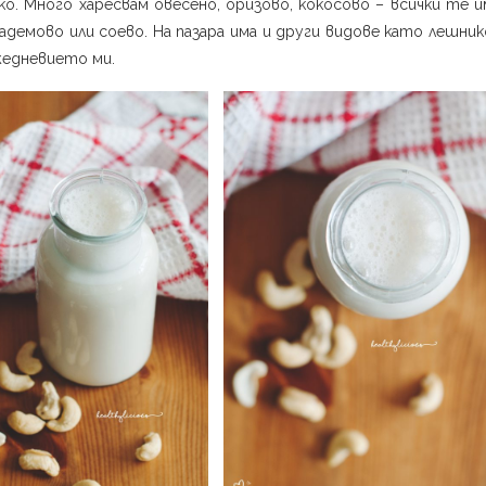
о. Много харесвам овесено, оризово, кокосово – всички те 
бадемово или соево. На пазара има и други видове като лешник
жедневието ми.