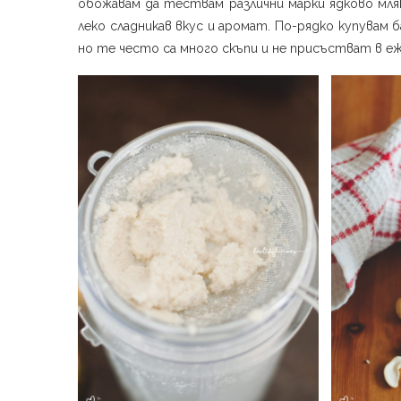
обожавам да тествам различни марки ядково мляк
леко сладникав вкус и аромат. По-рядко купувам 
но те често са много скъпи и не присъстват в е