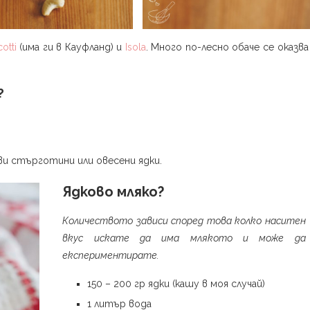
otti
(има ги в Кауфланд) и
Isola
. Много по-лесно обаче се оказва
?
ови стърготини или овесени ядки.
Ядково мляко?
Количеството зависи според това колко наситен
вкус искате да има млякото и може да
експериментирате.
150 – 200 гр ядки (кашу в моя случай)
1 литър вода