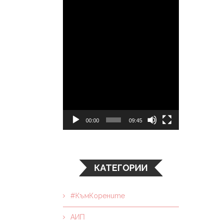
00:00
09:45
КАТЕГОРИИ
#КъмКорените
АИП