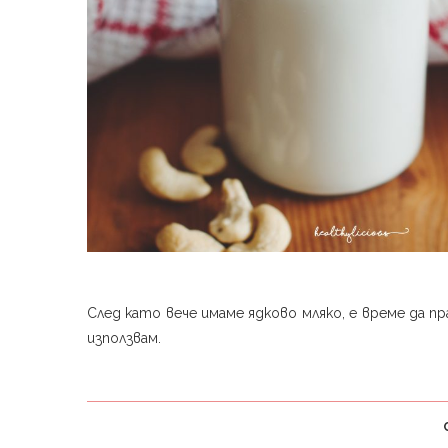
След като вече имаме ядково мляко, е време да п
използвам.