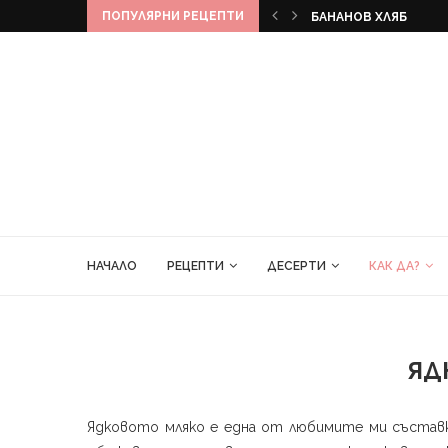
ПОПУЛЯРНИ РЕЦЕПТИ
КЕКС
БАНАНОВ ХЛЯБ
НАЧАЛО
РЕЦЕПТИ
ДЕСЕРТИ
КАК ДА?
ЯД
Ядковото мляко е една от любимите ми съставк