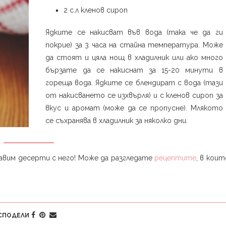
2 с.л кленов сироп
Ядките се накисват във вода (така че да ги
покрие) за 3 часа на стайна температура. Може
да стоят и цяла нощ в хладилник или ако много
бързате да се накиснат за 15-20 минути в
гореща вода. Ядките се блендират с вода (тази
от накисването се изхвърля) и с кленов сироп за
вкус и аромат (може да се пропусне). Млякото
се съхранява в хладилник за няколко дни.
равим десерти с него! Може да разгледате
рецептите
, в коит
СПОДЕЛИ