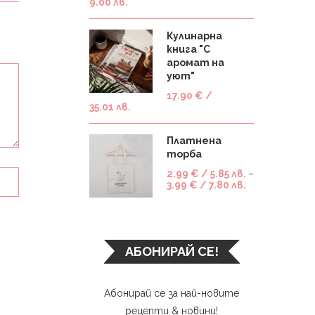
9.00 лв.
Кулинарна
книга "С
аромат на
уют"
17.90
€
/
35.01 лв.
Платнена
торба
2.99
€
/ 5.85 лв.
–
3.99
€
/ 7.80 лв.
АБОНИРАЙ СЕ!
Абонирай се за най-новите
рецепти & новини!