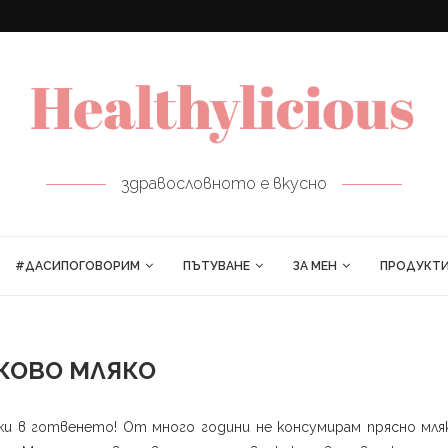
ПРОЛЕТНИ РУЛЦА
здравословното е вкусно
#ДАСИПОГОВОРИМ
ПЪТУВАНЕ
ЗА МЕН
ПРОДУКТ
КОВО МЛЯКО
и в готвенето! От много години не консумирам прясно мля