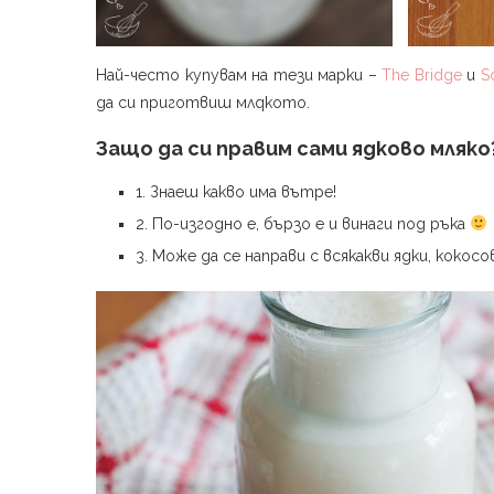
Най-често купувам на тези марки –
The Bridge
и
Sc
да си приготвиш млqкото.
Защо да си правим сами ядково мляко
1. Знаеш какво има вътре!
2. По-изгодно е, бързо е и винаги под ръка
3. Може да се направи с всякакви ядки, кокос