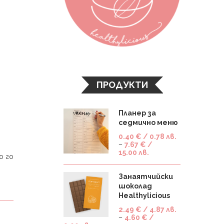
ПРОДУКТИ
Планер за
седмично меню
0.40
€
/ 0.78 лв.
–
7.67
€
/
15.00 лв.
о го
Занаятчийски
шоколад
Healthylicious
2.49
€
/ 4.87 лв.
–
4.60
€
/