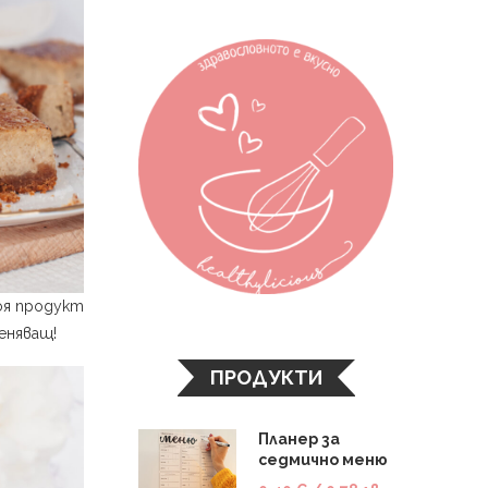
оя продукт
еняващ!
ПРОДУКТИ
Планер за
седмично меню