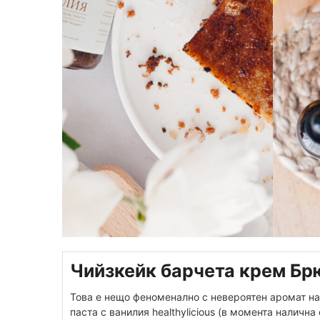
Чийзкейк барчета крем Бр
Това е нещо феноменално с невероятен аромат н
паста с ванилия healthylicious (в момента наличн