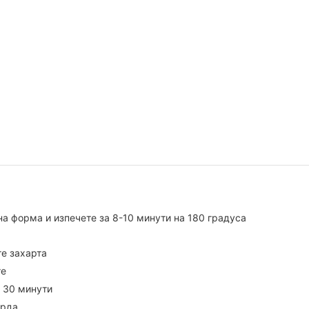
на форма и изпечете за 8-10 минути на 180 градуса
е захарта
те
о 30 минути
ърда