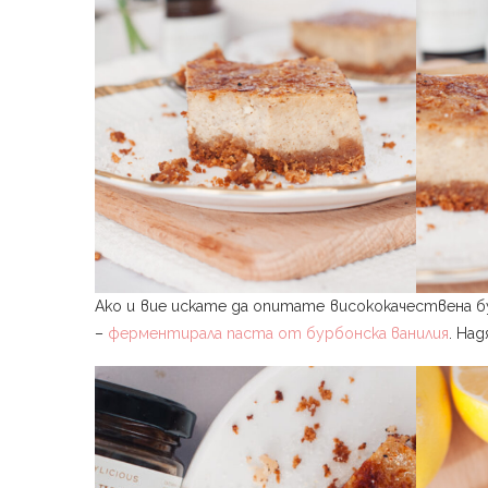
Ако и вие искате да опитате висококачествена б
–
ферментирала паста от бурбонска ванилия
. На