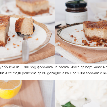
урбонска ванилия под формата на паста, може да поръчате м
дявам се тази рецепта да ви допадне, а ваниловият аромат е пл