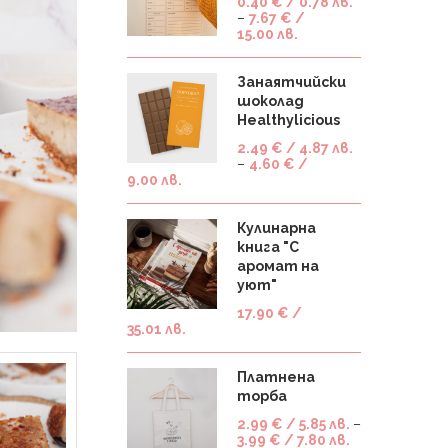
0.40
€
/ 0.78 лв.
–
7.67
€
/
15.00 лв.
Занаятчийски
шоколад
Healthylicious
2.49
€
/ 4.87 лв.
–
4.60
€
/
9.00 лв.
Кулинарна
книга "С
аромат на
уют"
17.90
€
/
35.01 лв.
Платнена
торба
2.99
€
/ 5.85 лв.
–
3.99
€
/ 7.80 лв.