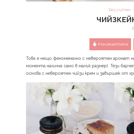
Без глутен
ЧИЙЗКЕЙК
Към рецептата
Това е нещо феноменално с невероятен аромат на 
момента налична само в малък размер). Тези бар
основа с невероятен чийзи крем и завършек от хру