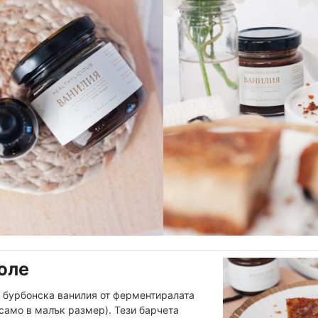
юле
а бурбонска ванилия от ферментиралата
а само в малък размер). Тези барчета