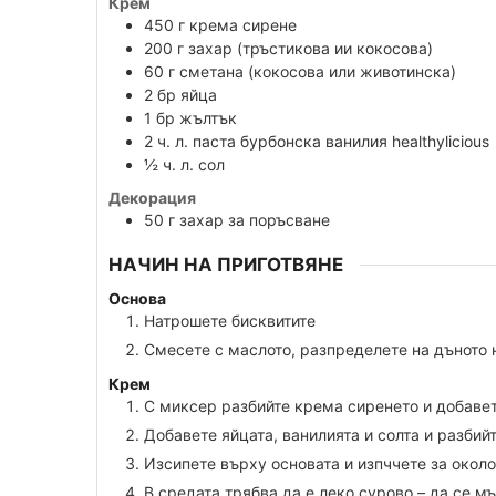
Крем
450
г
крема сирене
200
г
захар (тръстикова ии кокосова)
60
г
сметана (кокосова или животинска)
2
бр
яйца
1
бр
жълтък
2
ч. л.
паста бурбонска ванилия healthylicious
½
ч. л.
сол
Декорация
50
г
захар за поръсване
НАЧИН НА ПРИГОТВЯНЕ
Основа
Натрошете бисквитите
Смесете с маслото, разпределете на дъното 
Крем
С миксер разбийте крема сиренето и добавет
Добавете яйцата, ванилията и солта и разбий
Изсипете върху основата и изпччете за окол
В средата трябва да е леко сурово – да се м