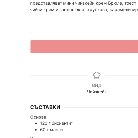
представляват мини чийзкейк крем Брюле, тоест 
чийзи крем и завършек от хрупкава, карамелизи
ВИД
Чийзкейк
СЪСТАВКИ
Основа
120
г
бисквити*
60
г
масло