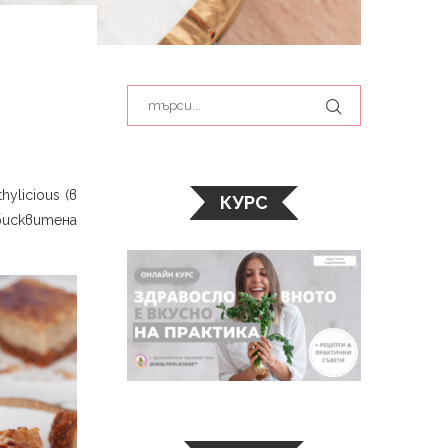
ylicious (в
КУРС
бисквитена