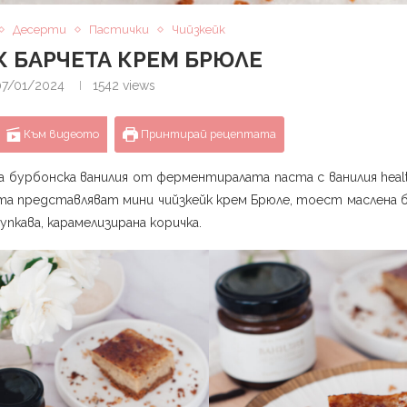
Десерти
Пастички
Чийзкейк
 БАРЧЕТА КРЕМ БРЮЛЕ
07/01/2024
1542
views
Към видеото
Принтирай рецептата
бурбонска ванилия от ферментиралата паста с ванилия health
чета представляват мини чийзкейк крем Брюле, тоест маслена 
пкава, карамелизирана коричка.