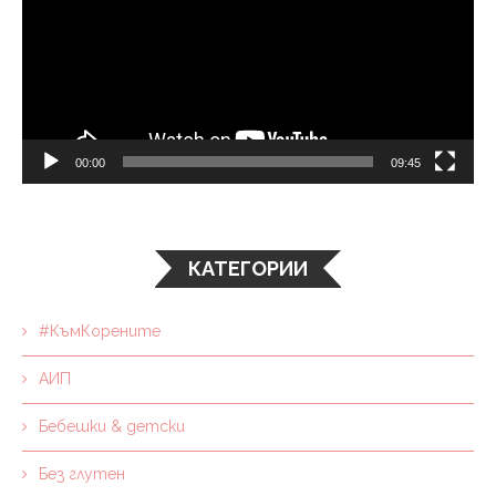
00:00
09:45
КАТЕГОРИИ
#КъмКорените
АИП
Бебешки & детски
Без глутен