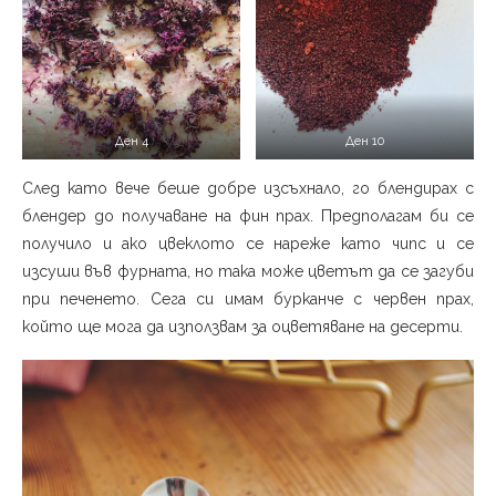
Ден 4
Ден 10
След като вече беше добре изсъхнало, го блендирах с
блендер до получаване на фин прах. Предполагам би се
получило и ако цвеклото се нареже като чипс и се
изсуши във фурната, но така може цветът да се загуби
при печенето. Сега си имам бурканче с червен прах,
който ще мога да използвам за оцветяване на десерти.