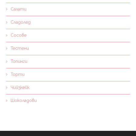
Салати
Сладолед
Сосове
Тестени
Топинги
Торти
Чийзкейк
Шоколадови