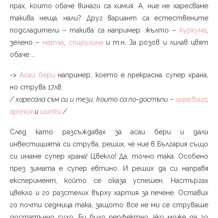
прах, които обаче винаги са химия. А, ние не харесваме
такива неща, нали? Друг вариант са естествените
подсладители – такива са например: жълто –
куркума
,
зелено –
матча
,
спирулина
и т.н. За розов и лилав цвят
обаче …
->
Асаи бери
например, което е прекрасна супер храна,
но струва 17лв.
/ харесала съм си и тези, които са по-достъпи –
царевица
,
арония
и
шипки
/
След като разсъждавах за асаи бери и дали
инвестицията си струва, реших, че ние в България също
си имаме супер храна! Цвекло! Да, точно така. Особено
през зимата е супер евтино. И реших да си направя
експеримент, който се оказа успешен. Настъргах
цвекло и го разстелих върху хартия за печене. Оставих
го почти седмица така, защото все не ми се струваше
достатъчно сухо. Би било перфектно, ако може да го