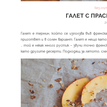
Без глу
ГАЛЕТ С ПРАС
2
Галет е термин, който се използва във френска
приготвят и в солен вариант. Галет е нещо като 
… той е някак много рустик – звучи точно френск
като другите десерти. Подходящ за лятото, следо