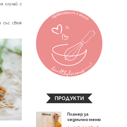
я случай с
я със свеж
ПРОДУКТИ
Планер за
седмично меню