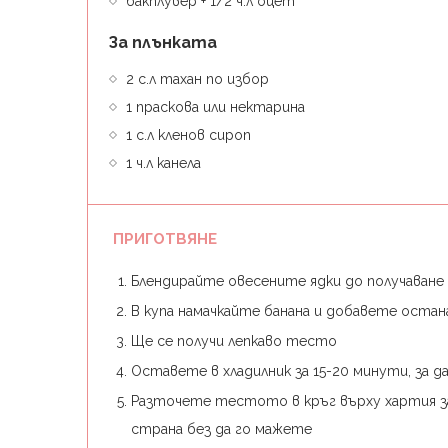
бакплувер + 1/2 ч.л оцет
За плънката
2 с.л тахан по избор
1 праскова или нектарина
1 с.л кленов сироп
1 ч.л канела
ПРИГОТВЯНЕ
Блендирайте овесените ядки до получаване
В купа намачкайте банана и добавете оста
Ще се получи лепкаво тесто
Оставете в хладилник за 15-20 минути, за д
Разточете тестото в кръг върху хартия за
страна без да го мажете