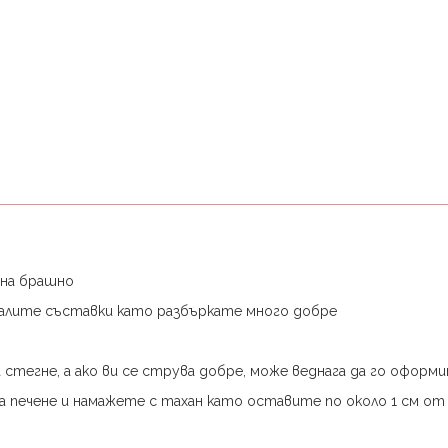
 на брашно
налите съставки като разбъркате много добре
а стегне, а ако ви се струва добре, може веднага да го оформ
 печене и намажете с тахан като оставите по около 1 см от 