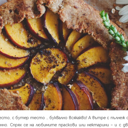
сто, с бутер тесто … буквално всякакво! А вътре с пълнеж 
нно. Спрях се на любимите праскови или нектарини – и с д