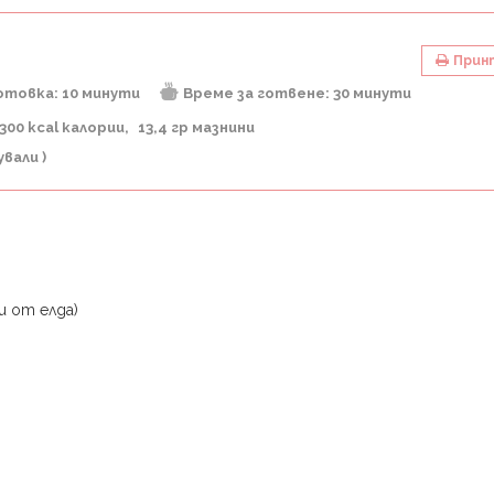
Прин
отовка:
10 минути
Време за готвене:
30 минути
300 kcal калории
13,4 гр мазнини
вали )
и от елда)