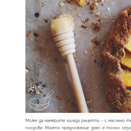
Може да намерите хиляди рецепти – с маслено те
плодове. Моето предложение днес е точно сезо