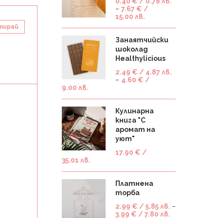
0.40
€
/ 0.78 лв.
–
7.67
€
/
15.00 лв.
тирай
Занаятчийски
шоколад
Healthylicious
2.49
€
/ 4.87 лв.
–
4.60
€
/
9.00 лв.
Кулинарна
книга "С
аромат на
уют"
17.90
€
/
35.01 лв.
Платнена
торба
2.99
€
/ 5.85 лв.
–
3.99
€
/ 7.80 лв.