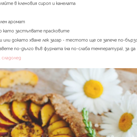
яйте в кленовия сироп и канелата
елен аромат
о като застъпвате прасковите
и или докато хване лек загар - тестото ще се запече по-бързо
авете по-дълго във фурната (на по-слаба температура), за да
а
сладолед