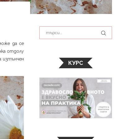
може да се
ичка отдолу
ва изтънчен
КУРС