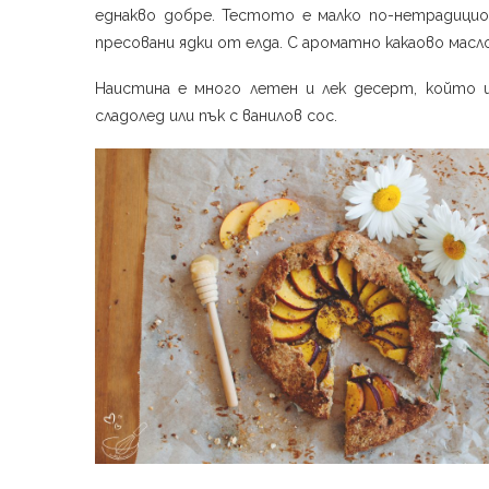
еднакво добре. Тестото е малко по-нетрадици
пресовани ядки от елда. С ароматно какаово масло
Наистина е много летен и лек десерт, който 
сладолед или пък с ванилов сос.