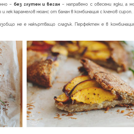
онно –
без глутен и веган
– направено с овесени ядки, а мо
 и лек карамелов нюанс от банан в комбинация с кленов сироп.
изобщо не е накъртващо сладък. Перфектен е в комбинаци