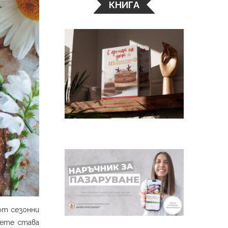
КНИГА
от сезонни
вете става