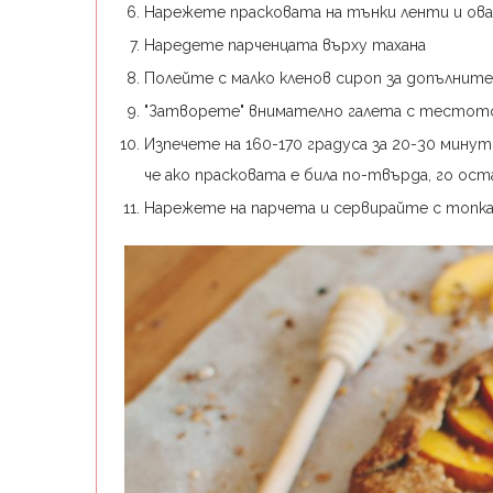
Нарежете прасковата на тънки ленти и овал
Наредете парченцата върху тахана
Полейте с малко кленов сироп за допълнит
"Затворете" внимателно галета с тестот
Изпечете на 160-170 градуса за 20-30 минут
че ако прасковата е била по-твърда, го ост
Нарежете на парчета и сервирайте с топк