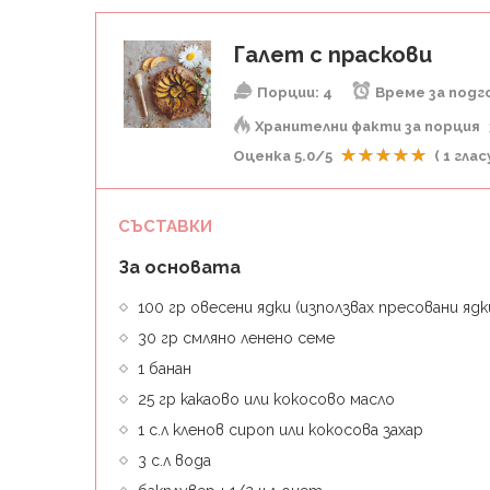
Галет с праскови
Порции:
4
Време за подг
Хранителни факти за порция
Оценка
5.0
/5
(
1
гласу
СЪСТАВКИ
За основата
100 гр овесени ядки (използвах пресовани ядк
30 гр смляно ленено семе
1 банан
25 гр какаово или кокосово масло
1 с.л кленов сироп или кокосова захар
3 с.л вода