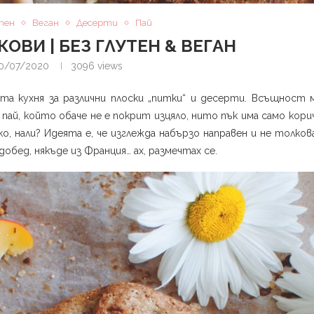
тен
Веган
Десерти
Пай
КОВИ | БЕЗ ГЛУТЕН & ВЕГАН
0/07/2020
3096
views
та кухня за различни плоски „питки“ и десерти. Всъщност 
пай, който обаче не е покрит изцяло, нито пък има само кор
о, нали? Идеята е, че изглежда набързо направен и не толко
бед, някъде из Франция… ах, размечтах се.