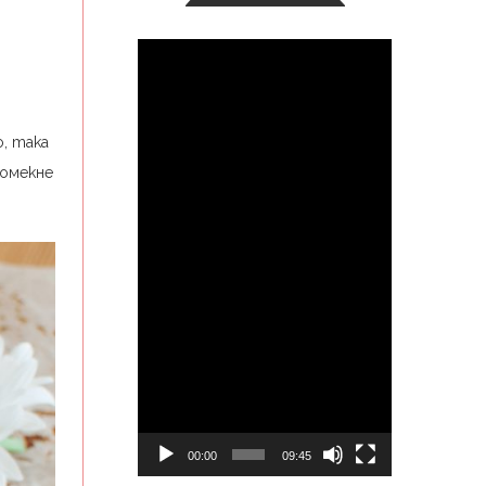
Видео
, така
 омекне
00:00
09:45