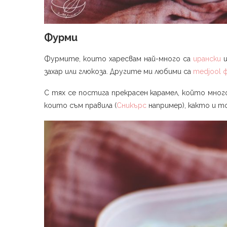
Фурми
Фурмите, които харесвам най-много са
ирански
и
захар или глюкоза. Другите ми любими са
medjool
С тях се постига прекрасен карамел, който мног
които съм правила (
Сникърс
например), както и т