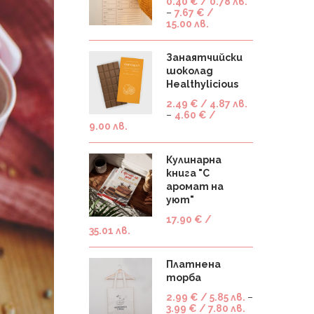
0.40
€
/ 0.78 лв.
–
7.67
€
/
15.00 лв.
Занаятчийски
шоколад
Healthylicious
2.49
€
/ 4.87 лв.
–
4.60
€
/
9.00 лв.
Кулинарна
книга "С
аромат на
уют"
17.90
€
/
35.01 лв.
Платнена
торба
2.99
€
/ 5.85 лв.
–
3.99
€
/ 7.80 лв.