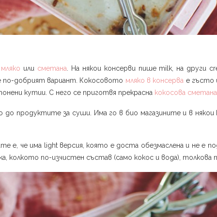
о
мляко
или
сметана
. На някои консерви пише milk, на други c
 е по-добрият вариант. Кокосовото
мляко в консерва
е гъсто 
тонени кутии. С него се приготвя прекрасна
кокосова сметана
о до продуктите за суши. Има го в био магазините и в някои 
 е, че има light версия, която е доста обезмаслена и не е п
а, колкото по-изчистен състав (само кокос и вода), толкова 