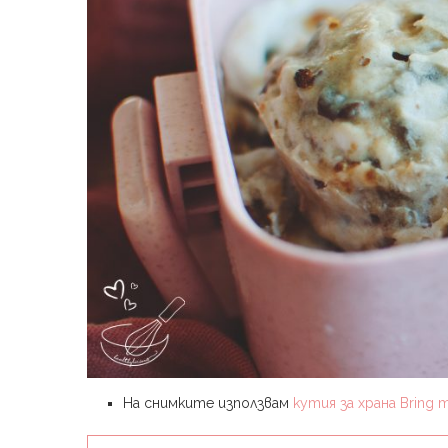
На снимките използвам
кутия за храна Bring m