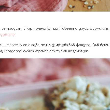
 се продват в картонени кутии. Повечето други фурми има
 фурмите
.
о интересно се оказва, че
не
замръзва във фризера. Във всичк
ози сладолед, слоят карамел от фурми не замръзва.