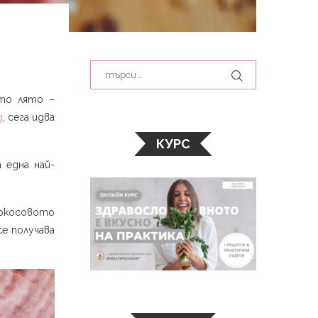
ато лято –
д
, сега идва
КУРС
 една най-
кокосовото
се получава