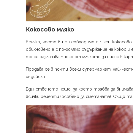
Кокосово мляко
Всичко, което ви е необходимо е 1 кен кокосов
обикновено е с по-голямо съдържание на кокос и
то се различава много от млякото за пиене в кар
Продава се в почти всеки супермаркет, най-чест
индийски.
Единственото нещо, за което трябва да внимавате
всички рецепти (особено за сметаната). Също так