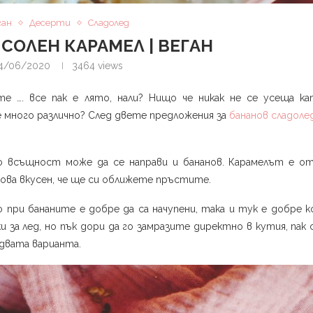
ган
Десерти
Сладолед
СОЛЕН КАРАМЕЛ | ВЕГАН
4/06/2020
3464
views
е …. все пак е лято, нали? Нищо че никак не се усеща к
е много различно? След двете предложения за
бананов сладоле
но всъщност може да се направи и бананов. Карамелът е от
ова вкусен, че ще си оближете пръстите.
 при бананите е добре да са начупени, така и тук е добре 
 за лед, но пък дори да го замразите директно в кутия, пак 
 двата варианта.