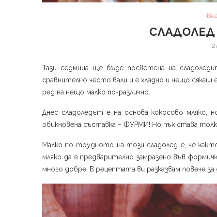
Ве
СЛАДОЛЕД 
2
Тази седмица ще бъде посветена на сладоледит
сравнително често вали и е хладно и нещо сякаш 
ред на нещо малко по-различно.
Днес сладоледът е на основа кокосово мляко, 
обикновена съставка – ФУРМИ! Но пък става толк
Малко по-трудното на този сладолед е, че както
мляко да е предварително замразено във формички
много добре. В рецептата ви разказвам повече за