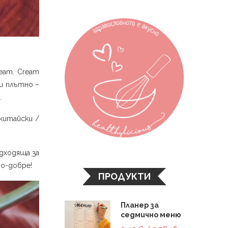
ream. Cream
и плътно –
.
китайски /
одходяща за
по-добре!
ПРОДУКТИ
Планер за
седмично меню