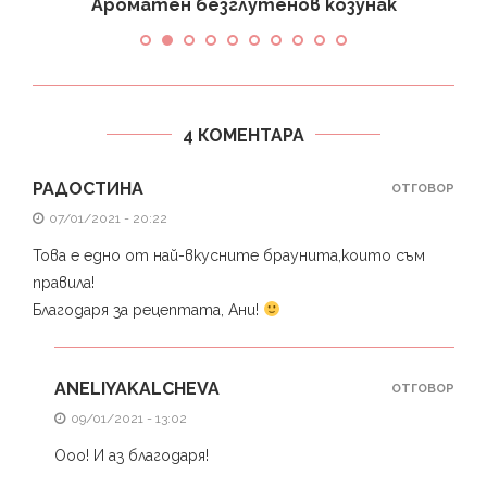
Ароматен безглутенов козунак
4 КОМЕНТАРА
РАДОСТИНА
ОТГОВОР
07/01/2021 - 20:22
Това е едно от най-вкусните браунита,които съм
правила!
Благодаря за рецептата, Ани!
ANELIYAKALCHEVA
ОТГОВОР
09/01/2021 - 13:02
Ooo! И аз благодаря!