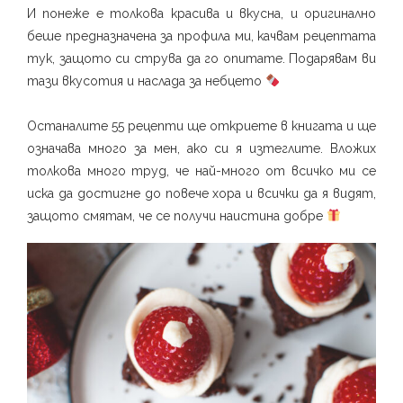
И понеже е толкова красива и вкусна, и оригинално
беше предназначена за профила ми, качвам рецептата
тук, защото си струва да го опитате. Подарявам ви
тази вкусотия и наслада за небцето
Останалите 55 рецепти ще откриете в книгата и ще
означава много за мен, ако си я изтеглите. Вложих
толкова много труд, че най-много от всичко ми се
иска да достигне до повече хора и всички да я видят,
защото смятам, че се получи наистина добре