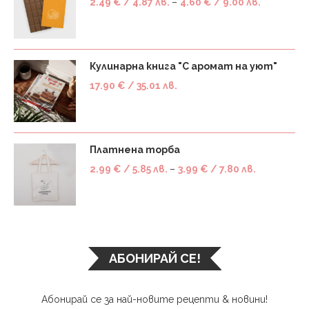
2.49
€
/ 4.87 лв.
–
4.60
€
/ 9.00 лв.
Кулинарна книга "С аромат на уют"
17.90
€
/ 35.01 лв.
Платнена торба
2.99
€
/ 5.85 лв.
–
3.99
€
/ 7.80 лв.
АБОНИРАЙ СЕ!
Абонирай се за най-новите рецепти & новини!