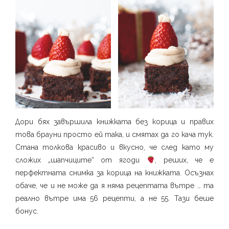
Дори бях завършила книжката без корица и правих
това брауни просто ей така, и смятах да го кача тук.
Стана толкова красиво и вкусно, че след като му
сложих „шапчиците“ от ягоди
, реших, че е
перфектната снимка за корица на книжката. Осъзнах
обаче, че и не може да я няма рецептата вътре … та
реално вътре има 56 рецепти, а не 55. Тази беше
бонус. ⁣