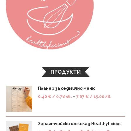
ПРОДУКТИ
Планер за седмично меню
0.40
€
/ 0.78 лв.
–
7.67
€
/ 15.00 лв.
Занаятчийски шоколад Healthylicious