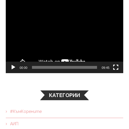
00:00
09:45
КАТЕГОРИИ
#КъмКорените
АИП