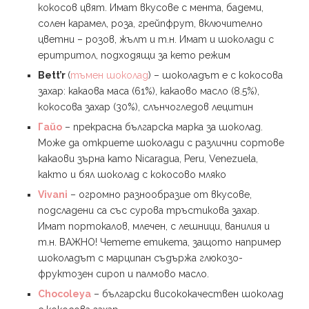
кокосов цвят. Имат вкусове с мента, бадеми,
солен карамел, роза, грейпфрут, включително
цветни – розов, жълт и т.н. Имат и шоколади с
еритритол, подходящи за кето режим
Bett’r
(
тъмен шоколад
) – шоколадът е с кокосова
захар: какаова маса (61%), какаово масло (8.5%),
кокосова захар (30%), слънчогледов лецитин
Гайо
– прекрасна българска марка за шоколад.
Може да откриете шоколади с различни сортове
какаови зърна като Nicaragua, Peru, Venezuela,
както и бял шоколад с кокосово мляко
Vivani
– огромно разнообразие от вкусове,
подсладени са със сурова тръстикова захар.
Имат портокалов, млечен, с лешници, ванилия и
т.н. ВАЖНО! Четете етикета, защото например
шоколадът с марципан съдържа глюкозо-
фруктозен сироп и палмово масло.
Chocoleya
– български висококачествен шоколад