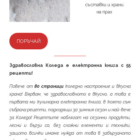
съставки и храни
на прах
ПОРЪЧАЙ
Здравословна Коледа е електронна книга с 55
рецепти!
Повече от
80 страници
коледно настроение и вкусна
храна! Вярвам, че здравословното е вкусно, а това е
първата ми кулинарна електронна книга, в която съм
събрала рецепти, подходящи за зимния сезон и най-вече
за Коледа! Рецептите наблягат на сезонни продукти,
лесни и бързи са, без сложни елементи и техники,
защото всички имаме нужда от това в забързаното