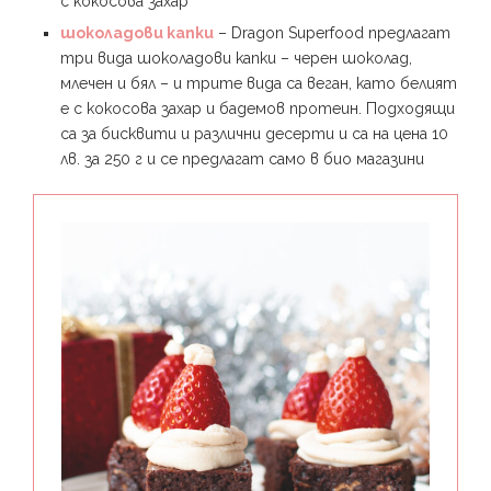
с кокосова захар
шоколадови капки
– Dragon Superfood предлагат
три вида шоколадови капки – черен шоколад,
млечен и бял – и трите вида са веган, като белият
е с кокосова захар и бадемов протеин. Подходящи
са за бисквити и различни десерти и са на цена 10
лв. за 250 г и се предлагат само в био магазини