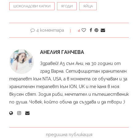
ШОКОЛАДОВИ КАПКИ
ЯГОДИ
ЯЙЦА
4 коментара
4
АНЕЛИЯ ГАНЧЕВА
Здравей! Аз съм Ани, на 30 години от
град Варна. Сетифициртан хранителен
терапевт към NTA, USA, а в момента се обучавам и за
хранителен терапевт към ION, UK и те каня в моя
вкусен свят. Зодия риби, мечтател и пътешественик
по душа. Човек, който обича да създава и да твори ;)
предишна публикация