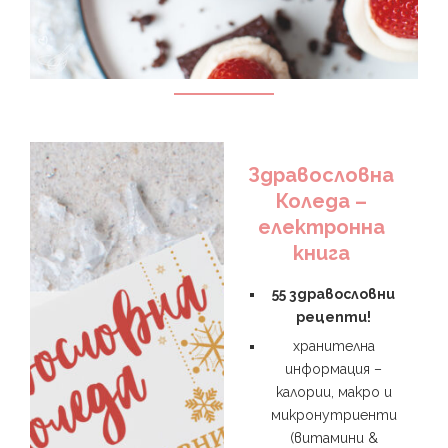
Здравословна
Коледа –
електронна
книга
55 здравословни
рецепти!
хранителна
информация –
калории, макро и
микронутриенти
(витамини &