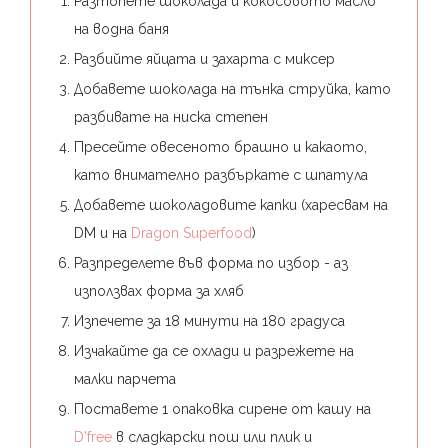
Разтопете шоколада и кокосовото масло
на водна баня⁣
Разбийте яйцата и захарта с миксер⁣
Добавете шоколада на тънка струйка, като
разбивате на ниска степен⁣
Пресейте овесеното брашно и какаото,
като внимателно разбъркате с шпатула⁣
Добавете шоколадовите капки (харесвам на
DM и на
Dragon Superfood
)
Разпределете във форма по избор - аз
използвах форма за хляб⁣
Изпечете за 18 минути на 180 градуса⁣
Изчакайте да се охлади и разрежете на
малки парчета⁣
Поставете 1 опаковка сирене от кашу на
D'free
в сладкарски пош или плик и