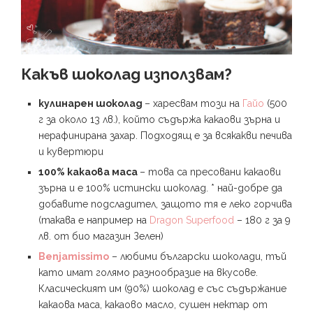
Какъв шоколад използвам?
кулинарен шоколад
– харесвам този на
Гайо
(500
г за около 13 лв.), който съдържа какаови зърна и
нерафинирана захар. Подходящ е за всякакви печива
и кувертюри
100% какаова маса
– това са пресовани какаови
зърна и е 100% истински шоколад. * най-добре да
добавите подсладител, защото тя е леко горчива
(такава е например на
Dragon Superfood
– 180 г за 9
лв. от био магазин Зелен)
Benjamissimo
– любими български шоколади, тъй
като имат голямо разнообразие на вкусове.
Класическият им (90%) шоколад е със съдържание
какаова маса, какаово масло, сушен нектар от