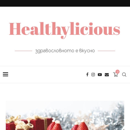
здравословното е вкусно
0