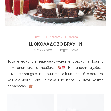
Брауни
Десерти
Коледа
ШОКОЛАДОВО БРАУНИ
16/12/2020
12921
views
Това е едно от най-най-вкусните браунита, които
съм опитвала и правила!
Всъщност изобщо
нямаше план да е на корицата на книгата – бях решила,
че ще е моя снимка, но така и не направих някоя, която
да харесам…