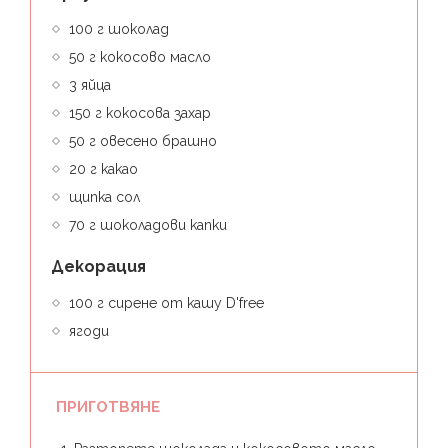
100 г шоколад⁣
50 г кокосово масло⁣
3 яйца⁣
150 г кокосова захар⁣
50 г овесено брашно⁣
20 г какао⁣
щипка сол⁣
70 г шоколадови капки
Декорация
100 г сирене от кашу D'free
ягоди
ПРИГОТВЯНЕ