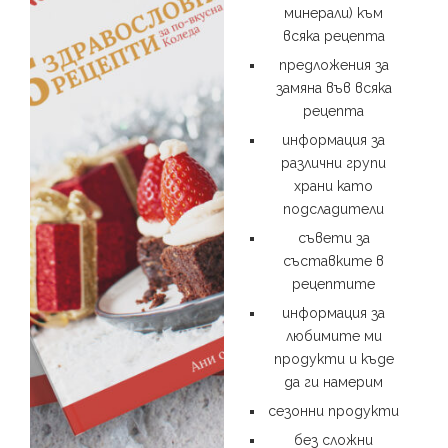
минерали) към
всяка рецепта
предложения за
замяна във всяка
рецепта
информация за
различни групи
храни като
подсладители
съвети за
съставките в
рецептите
информация за
любимите ми
продукти и къде
да ги намерим
сезонни продукти
без сложни