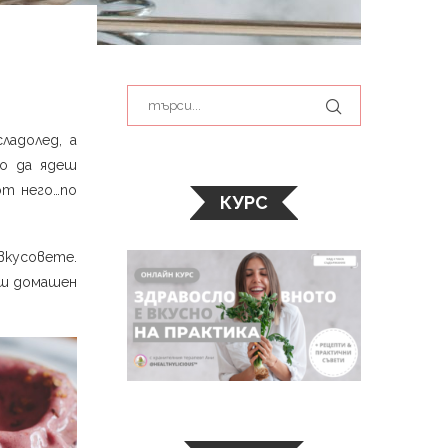
ладолед, а
но да ядеш
от него…по
КУРС
вкусовете.
аш домашен