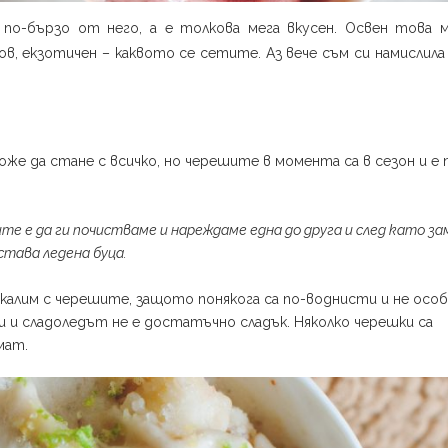
по-бързо от него, а е толкова мега вкусен. Освен това 
ов, екзотичен – каквото се сетите. Аз вече съм си намислила
е да стане с всичко, но черешите в момента са в сезон и е
е е да ги почистваме и нареждаме една до друга и след като з
става ледена буца.
екалим с черешите, защото понякога са по-воднисти и не осо
би и сладоледът не е достатъчно сладък. Няколко черешки са
мат.