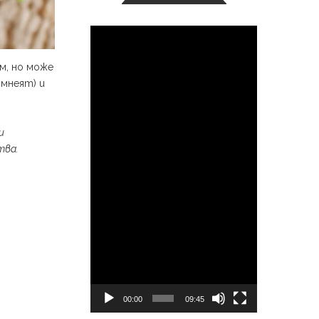
Видео
м, но може
ъмнеят) и
и
тва.
00:00
09:45