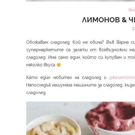
Ве
ЛИМОНОВ & Ч
2
Обожавам сладолед. Кой не обича? Във Варна с
супермаркетите са заляти от всевъзможни ма
сладолед. Има само един, който си купувам и т
няколко вкуса
Като един любител на сладолед и
джелатот
Напоследък нашумяха машините за сладолед, къде
сладолед.