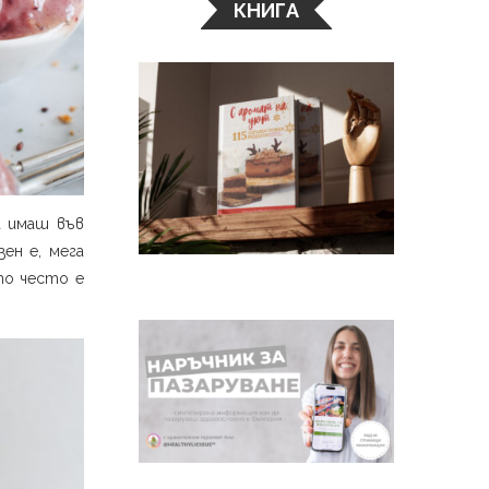
КНИГА
а имаш във
ен е, мега
то често е