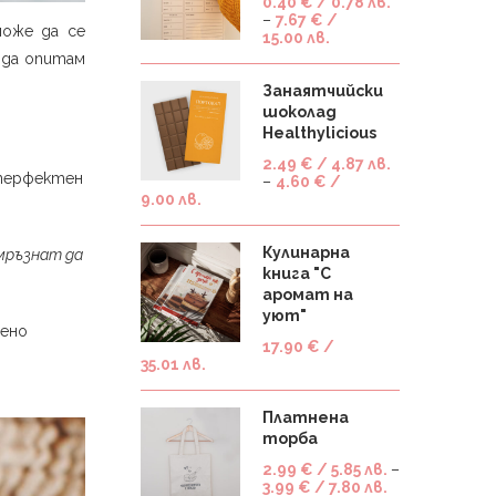
0.40
€
/ 0.78 лв.
–
7.67
€
/
може да се
15.00 лв.
 да опитам
Занаятчийски
шоколад
Healthylicious
2.49
€
/ 4.87 лв.
 перфектен
–
4.60
€
/
9.00 лв.
Кулинарна
амръзнат да
книга "С
аромат на
уют"
бено
17.90
€
/
35.01 лв.
Платнена
торба
2.99
€
/ 5.85 лв.
–
3.99
€
/ 7.80 лв.