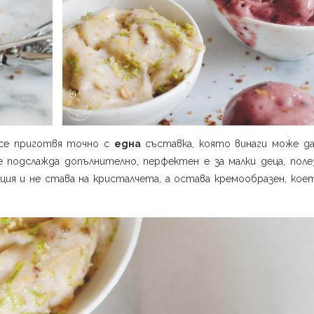
й се приготвя точно с
една
съставка, която винаги може д
 подслажда допълнително, перфектен е за малки деца, полез
ция и не става на кристалчета, а остава кремообразен, кое