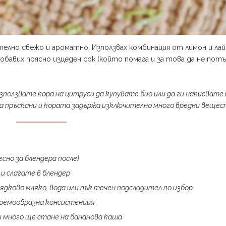
лно свежо и ароматно. Използвах комбинация от лимон и лай
обавих прясно изцеден сок (който помага и за това да не пот
 използвате кора на цитруси да купувате био или да ги накисвате 
а пръскани и кората задържа изключително много вредни вещес
есно за блендера после)
 и слагате в блендер
 ядково мляко, вода или пък течен подсладител по избор
кремообразна консистенция
и много ще стане на бананова каша