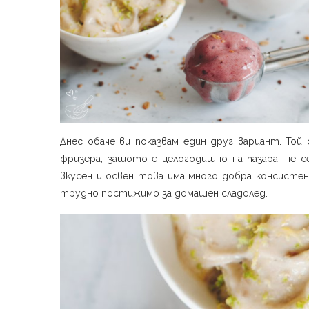
Днес обаче ви показвам един друг вариант. То
фризера, защото е целогодишно на пазара, не се
вкусен и освен това има много добра консистен
трудно постижимо за домашен сладолед.