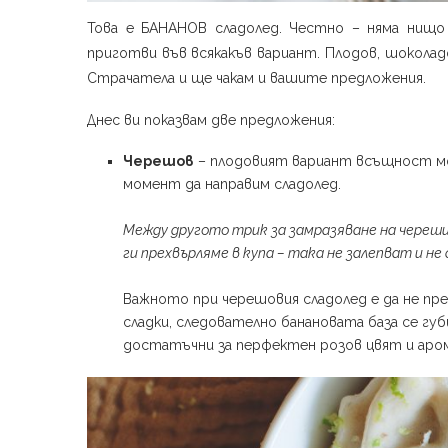
Това е БАНАНОВ сладолед. Честно – няма нищо 
приготви във всякакъв вариант. Плодов, шоколад
Страчатела и ще чакам и вашите предложения.
Днес ви показвам две предложения:
Черешов
– плодовият вариант всъщност мож
момент да направим сладолед.
Между другото трик за замразяване на черешит
ги прехвърляме в купа – така не залепват и не 
Важното при черешовия сладолед е да не пр
сладки, следователно банановата база се гу
достатъчни за перфектен розов цвят и аро