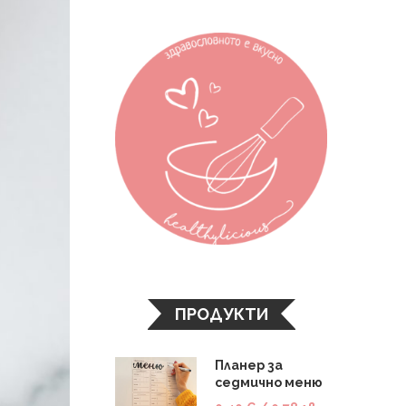
ПРОДУКТИ
Планер за
седмично меню