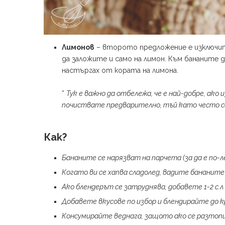
Лимонов
– второто предложение е изключите
да заложите и само на лимон. Към бананите д
настъргах от кората на лимона.
*
Тук е важно да отбележа, че е най-добре, ако
почиствате предварително, тъй като често с
Как?
Бананите се нарязват на парчета (за да е по-л
Когато ви се хапва сладолед, вадите бананите
Ако блендерът се затруднява, добавете 1-2 с.л
Добавете вкусове по избор и блендирайте до 
Консумирайте веднага, защото ако се разтоп