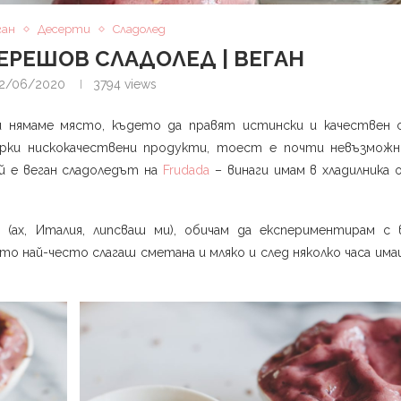
ган
Десерти
Сладолед
ЕРЕШОВ СЛАДОЛЕД | ВЕГАН
2/06/2020
3794
views
и нямаме място, където да правят истински и качествен с
рки нискокачествени продукти, тоест е почти невъзмож
ой е веган сладоледът на
Frudada
– винаги имам в хладилника 
о
(ах, Италия, липсваш ми), обичам да експериментирам с 
то най-често слагаш сметана и мляко и след няколко часа им