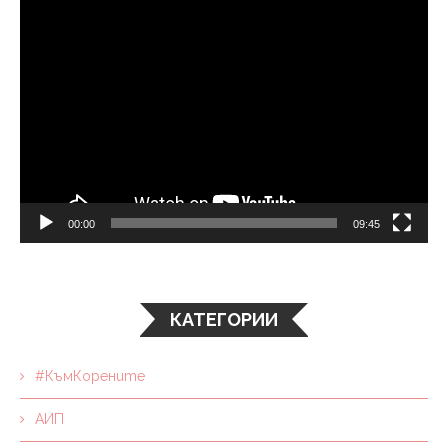
00:00
09:45
КАТЕГОРИИ
#КъмКорените
АИП