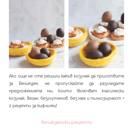
Ако още не сте решили какъв козунак да приготвите
за Великден, не пропускайте да разгледате
предложенията ми, които включват класически
козунак, веган, безглутенов, без мая и пълнозърнест +
2 рецепти за кифлички!
великденски рецепти