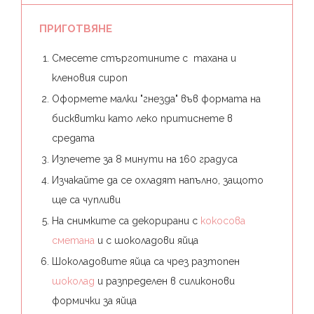
ПРИГОТВЯНЕ
Смесете стърготините с тахана и
кленовия сироп
Оформете малки "гнезда" във формата на
бисквитки като леко притиснете в
средата
Изпечете за 8 минути на 160 градуса
Изчакайте да се охладят напълно, защото
ще са чупливи
На снимките са декорирани с
кокосова
сметана
и с шоколадови яйца
Шоколадовите яйца са чрез разтопен
шоколад
и разпределен в силиконови
формички за яйца