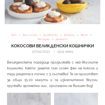
АИП
Без глутен
Бисквитки
Бонбони
Веган
Великден
Десерти
КОКОСОВИ ВЕЛИКДЕНСКИ КОШНИЧКИ
27/04/2021
1524
views
Великденската поредица продължава с най-вкусните
кошнички. Както знаете съм голям фен на кокоса и
тази рецепта е точно с 3 съставки! Те се приготвят
за общо 15-20 минути и са изключително вкусни,
хрупкави, ароматни иии… оригинални на външен вид!