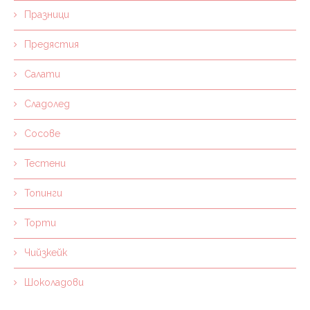
Празници
Предястия
Салати
Сладолед
Сосове
Тестени
Топинги
Торти
Чийзкейк
Шоколадови