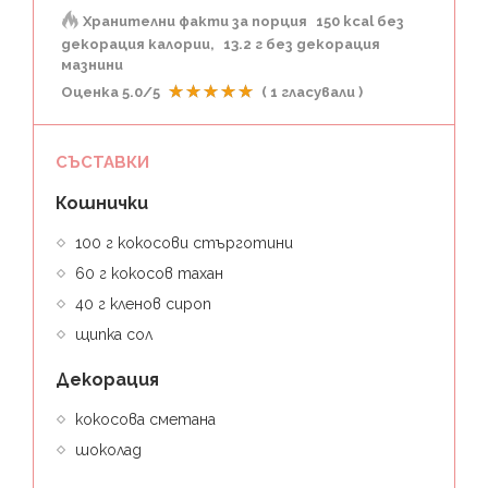
Хранителни факти за порция
150 kcal без
декорация калории
13.2 г без декорация
мазнини
Оценка
5.0
/5
(
1
гласували )
СЪСТАВКИ
Кошнички
100 г кокосови стърготини
60 г кокосов тахан
40 г кленов сироп
щипка сол
Декорация
кокосова сметана
шоколад