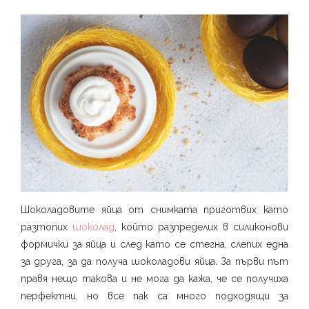
Шоколадовите яйца от снимката приготвих като
разтопих
шоколад
, който разпределих в силиконови
формички за яйца и след като се стегна, слепих една
за друга, за да получа шоколадови яйца. За първи път
правя нещо такова и не мога да кажа, че се получиха
перфектни, но все пак са много подходящи за