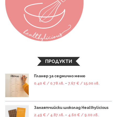
ПРОДУКТИ
Планер за седмично меню
0.40
€
/ 0.78 лв.
–
7.67
€
/ 15.00 лв.
Занаятчийски шоколад Healthylicious
2.49
€
/ 4.87 лв.
–
4.60
€
/ 9.00 лв.