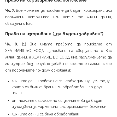
Право на коригиране или попълване
Чл. 7.
Вие можете да поискате да бъдат коригирани или
попълнени неточните или непълните лични данни,
свързани с Вас.
Право на изтриване („да бъдеш забравен“)
Чл. 8. (1)
Вие имате правото да поискате от
ХЕЛТИЛИШЪС ЕООД изтриване на свързаните с Вас
лични данни, а ХЕЛТИЛИШЪС ЕООД има задължението да
ги изтрие, без ненужно забавяне, когато е налице някое
от посочените по-долу основания:
личните данни повече не са необходими за целите, за
които са били събрани или обработвани по друг
начин
оттеглите съгласието си данните Ви да бъдат
използвани за маркетинг, информационен бюлетин
личните данни са били обработвани