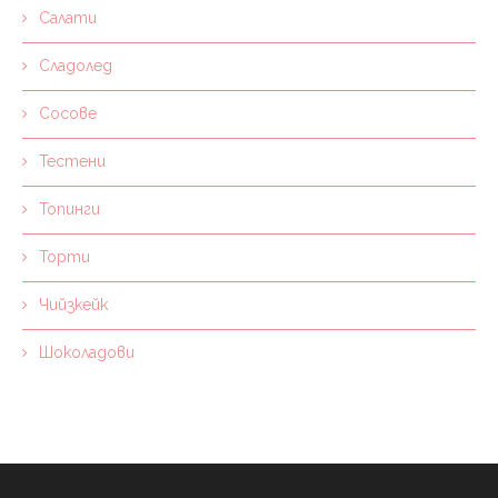
Салати
Сладолед
Сосове
Тестени
Топинги
Торти
Чийзкейк
Шоколадови