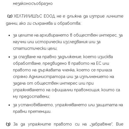
незаконосъобразно
(2)
ХЕЛТИЛИШЪС ЕООД не е длъжна да изтрие личните
данни, ако ги съхранява и обработва:
за целите на архивирането в обществен интерес, за
научни или исторически изследвания или за
статистически цели;
за спазване на правно задължение, което изисква
обработване, предвидено в правото на ЕС или
правото на държавата членка, което се прилага
спрямо Администратора или за изпълнението на
задача от обществен интерес или при
упражняването на официални правомощия, които са
му предоставени;
за установяването, упражняването или защитата на
правни претенции.
(3)
За да упражните правото си на „забравяне“, Вие