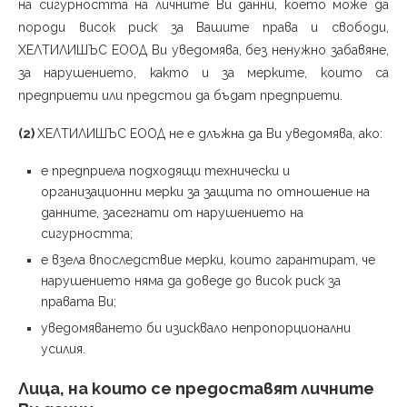
на сигурността на личните Ви данни, което може да
породи висок риск за Вашите права и свободи,
ХЕЛТИЛИШЪС ЕООД Ви уведомява, без ненужно забавяне,
за нарушението, както и за мерките, които са
предприети или предстои да бъдат предприети.
(2)
ХЕЛТИЛИШЪС ЕООД не е длъжна да Ви уведомява, ако:
е предприела подходящи технически и
организационни мерки за защита по отношение на
данните, засегнати от нарушението на
сигурността;
е взела впоследствие мерки, които гарантират, че
нарушението няма да доведе до висок риск за
правата Ви;
уведомяването би изисквало непропорционални
усилия.
Лица, на които се предоставят личните