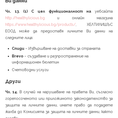
Ви данни
Чл. 13. (1) С цел функционалност на
уебсайта
http://healthylicious.bg
и онлайн магазина
https://www.healthylicious.bg/products/
, ХЕЛТИЛИШЪС
ЕООД може да предоставя личните Ви данни на
следните лица:
Спиди
– Извършване на доставки за страната
Brevo
– създаване и разпространение на
информационен бюлетин
Счетоводни услуги
Други
Чл. 14.
В случай на нарушаване на правата Ви, съгласно
горепосоченото или приложимото законодателство за
защита на личните данни, имате право да подадете
жалба до Комисията за защита на личните данни, както