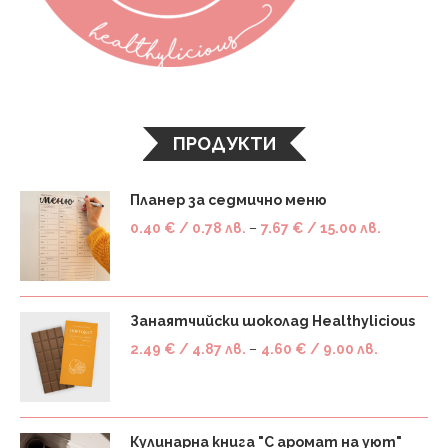
ПРОДУКТИ
Планер за седмично меню
0.40
€
/ 0.78 лв.
–
7.67
€
/ 15.00 лв.
Занаятчийски шоколад Healthylicious
2.49
€
/ 4.87 лв.
–
4.60
€
/ 9.00 лв.
Кулинарна книга "С аромат на уют"