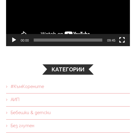
00:00
09:45
КАТЕГОРИИ
#КъмКорените
АИП
Бебешки & детски
Без глутен