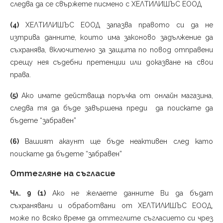
следва да се свържете писмено с ХЕЛТИЛИШЪС ЕООД
(4)
ХЕЛТИЛИШЪС ЕООД запазва правото си да не
изтрива данните, които има законово задължение да
съхранява, включително за защита по повод отправени
срещу нея съдебни претенции или доказване на свои
права.
(5)
Ако имате действаща поръчка от онлайн магазина,
следва тя да бъде завършена преди да поискате да
бъдете “забравен”
(6)
Вашият акаунт ще бъде неактивен след като
поискате да бъдете “забравен”
Оттегляне на съгласие
Чл. 9 (1)
Ако не желаете данните Ви да бъдат
съхранявани и обработвани от ХЕЛТИЛИШЪС ЕООД,
може по всяко време да оттеглите съгласието си чрез