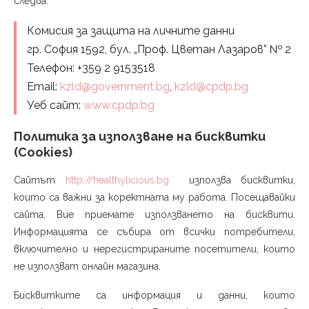
следва:
Комисия за защита на личните данни
гр. София 1592, бул. „Проф. Цветан Лазаров” № 2
Телефон: +359 2 9153518
Email:
kzld@government.bg
,
kzld@cpdp.bg
Уеб сайт:
www.cpdp.bg
Политика за използване на бисквитки
(Cookies)
Сайтът
http://healthylicious.bg
използва бисквитки,
които са важни за коректната му работа. Посещавайки
сайта, Вие приемате използването на бисквити.
Информацията се събира от всички потребители,
включително и нерегистрираните посетители, които
не използват онлайн магазина.
Бисквитките са информация и данни, които