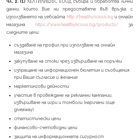
Чл. 2. (1)
ХЕЛТИЛИШЪС ЕООД събира и обработва лични
данни, които Вие ни предоставяте във връзка с
използването на уебсайта
http://healthylicious.bg
и онлайн
магазина
https://www.healthylicious.bg/products/
за
следните цели:
създаване на профил при използване на онлайн
магазина
закупуване на стоки чрез извършване на поръчки
изпращане на информационен бюлетин и съобщения
при Ваше съгласие и желание
маркетингови дейности
участие в провеждане на рекламни кампании,
извършване на игри и томболи (наричани още
giveaway)
статистически цели
финансово-счетоводни цели
защита на информационната сигурност