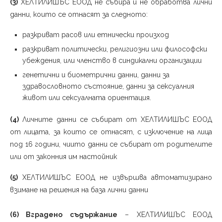
(3)
ХЕЛТИЛИШЪС ЕООД не събира и не обработва лични
данни, които се отнасят за следното:
разкриват расов или етнически произход
разкриват политически, религиозни или философски
убеждения, или членство в синдикални организации
генетични и биометрични данни, данни за
здравословното състояние, данни за сексуалния
живот или сексуалната ориентация.
(4)
Личните данни се събират от ХЕЛТИЛИШЪС ЕООД
от лицата, за които се отнасят, с изключение на лица
под 16 години, чиито данни се събират от родителите
или от законния им настойник
(5)
ХЕЛТИЛИШЪС ЕООД не извършва автоматизирано
взимане на решения на база лични данни
(6) Вградено съдържание
– ХЕЛТИЛИШЪС ЕООД