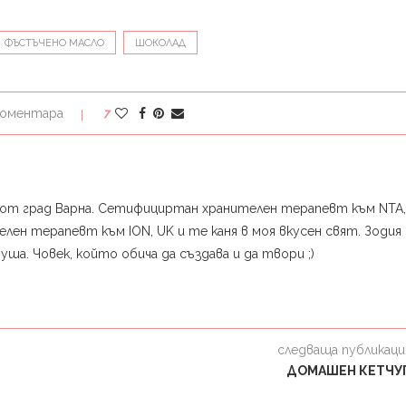
ФЪСТЪЧЕНО МАСЛО
ШОКОЛАД
коментара
7
ни от град Варна. Сетифициртан хранителен терапевт към NTA, 
лен терапевт към ION, UK и те каня в моя вкусен свят. Зодия 
а. Човек, който обича да създава и да твори ;)
следваща публикаци
ДОМАШЕН КЕТЧУ