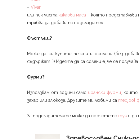
–
Vivani
или пък чиста
какаова маса
– която представлява п
трябва да добавите подсладител
Фъстъци?
Може да си купите печени и осолени (без добав
съдържат :)) Идеята да са солени е, че се получава
Фурми?
Използвам от години само
ирански фурми
, които
захар или глюкоза. Другите ми любими са
medjool
За подсладителите може да прочетете
тук
и да
Здравословен Сникър