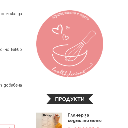
 но може да
очно какво
т добавена
ПРОДУКТИ
Планер за
седмично меню