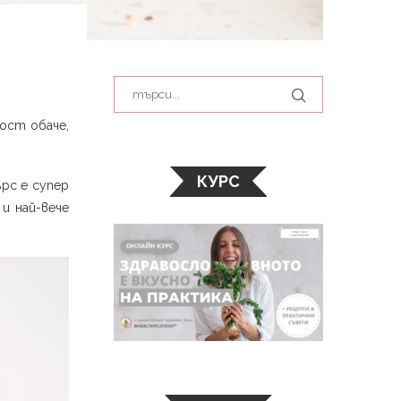
лост обаче,
КУРС
ърс е супер
и най-вече