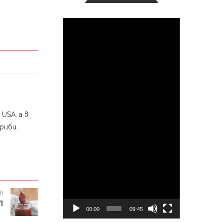
Видео
USA, а в
риби,
я
П
00:00
09:45