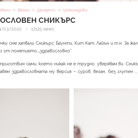
нбони
Веган
Десерти
Шоколадови
ВОСЛОВЕН СНИКЪРС
4/03/2020
17125
views
ки сме хапвали Сникърс, Баунти, Кит Кат, Лайън и т.н. За жа
р от понятието „здравословно“.
 приготвим сами, което никак не е трудно, уверявам ви. Сник
ям здравословната му версия – суров, веган, без глутен … 