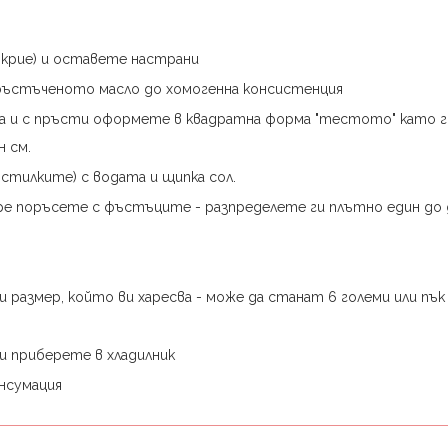
окрие) и оставете настрани
 фъстъченото масло до хомогенна консистенция
ка и с пръсти оформете в квадратна форма "тестото" като 
н см.
тилките) с водата и щипка сол.
ре поръсете с фъстъците - разпределете ги плътно един до 
размер, който ви харесва - може да станат 6 големи или пък
и приберете в хладилник
нсумация