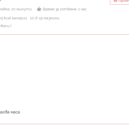
Прин
товка:
10 минути
Време за готвене:
1 час
05 kcal калории
10,6 гр мазнини
вали )
каова маса