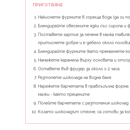
ПРИГОТВЯНЕ
Накиснете фурмите в гореща вода (да ги п
Блендирайте овесените ядки със сиропа и
Поставете хартия за печене в малка тавич
притиснете добре и е дебело около полови
Блендирайте фурмите (като премахнете кос
Намажете карамела върху основата и отго
Оставете във фризер за около 1-2 часа
Разтопете шоколада на водна баня
Нарежете барчетата в правоъгълна форма и 
малки - както прецените
Полейте барчетата с разтопения шоколад 
Когато шоколадът стегне, са готови за ко