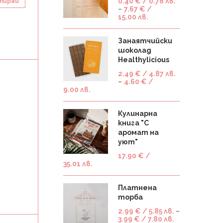
0.40
€
/ 0.78 лв.
тирай
–
7.67
€
/
15.00 лв.
Занаятчийски
шоколад
Healthylicious
2.49
€
/ 4.87 лв.
–
4.60
€
/
9.00 лв.
Кулинарна
книга "С
аромат на
уют"
17.90
€
/
35.01 лв.
Платнена
торба
2.99
€
/ 5.85 лв.
–
3.99
€
/ 7.80 лв.