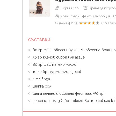
Порции:
10
Време за подго
Хранителни факти за порция
2
Оценка
4.0
/5
(
10
гласу
СЪСТАВКИ
80 гр фини овесени ядки или овесено брашно
50 гр кленов сироп или агаве
80 гр фъстъчено масло
10-12 бр фурми (120-130гр)
4 с.л вода
щипка сол
шепа печени и осолени фъстъци (50 гр)
черен шоколад (1 бр - около 80-100 гр) или ка