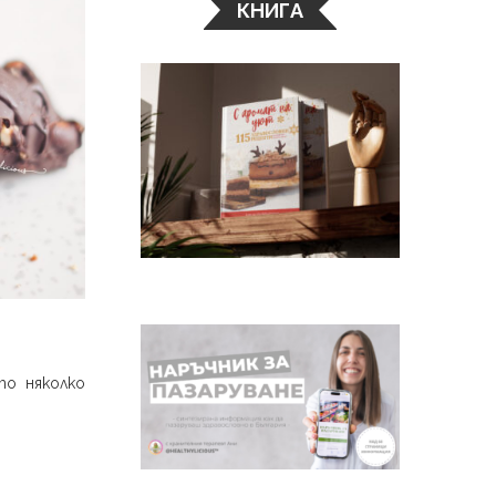
КНИГА
то няколко