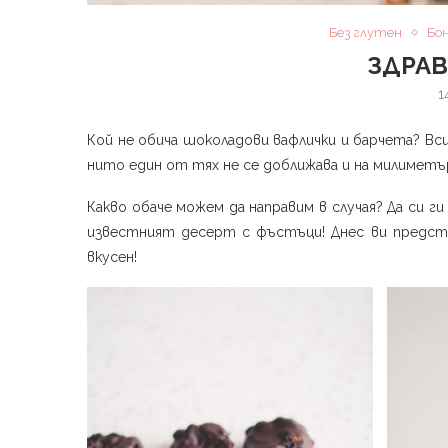
Без глутен
Бо
ЗДРА
1
Кой не обича шоколадови вафлички и барчета? Всич
нито един от тях не се доближава и на милиметъ
Какво обаче можем да направим в случая? Да си ги
известният десерт с фъстъци! Днес ви представ
вкусен!