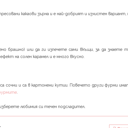
ресовани какаови зърна и е най-добрият и изчистен вариант,
ено брашно) или да ги изпечете сами вкъщи, за да знаете т
 ефект на солен карамел и е много вкусно.
 са сочни и са в картонени кутии. Повечето други фурми има
 фурмите
.
 изберете любимия си течен подсладител.
с