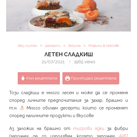
Без глутен
Десерти
Закуска
Мъфини & кексове
ЛЕТЕН СЛАДКИШ
21/07/2021
1965
views
Към рецептата
Принтирай рецептата
Този сладкиш е много лесен и може да се променя
според личните предпочитания за захар, брашно и
т.н.
Много обичам десерти, които се променят
според наличните продукти и вкусове.
Аз заложих на брашно от
тигрови ядки
за фибри
(започнах да го използвам, когато започнах
АИП