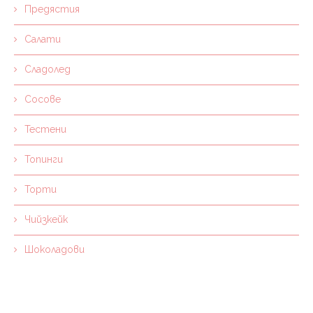
Предястия
Салати
Сладолед
Сосове
Тестени
Топинги
Торти
Чийзкейк
Шоколадови