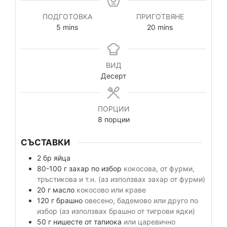
ПОДГОТОВКА
ПРИГОТВЯНЕ
5
mins
20
mins
ВИД
Десерт
ПОРЦИИ
8
порции
СЪСТАВКИ
2
бр
яйца
80-100
г
захар по избор
кокосова, от фурми,
тръстикова и т.н. (аз използвах захар от фурми)
20
г
масло
кокосово или краве
120
г
брашно
овесено, бадемово или друго по
избор (аз използвах брашно от тигрови ядки)
50
г
нишесте от тапиока
или царевично