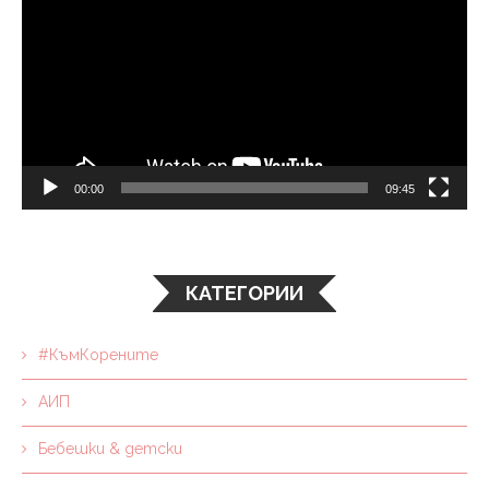
00:00
09:45
КАТЕГОРИИ
#КъмКорените
АИП
Бебешки & детски