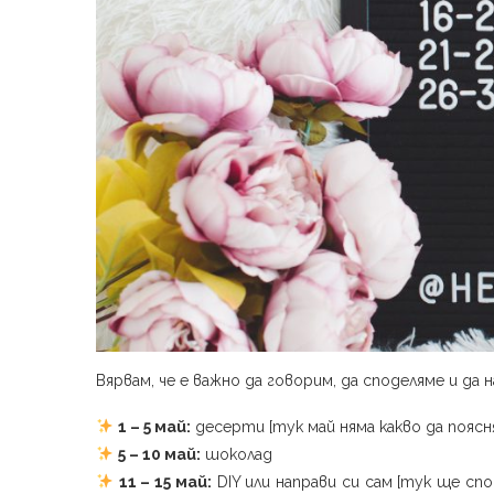
Вярвам, че е важно да говорим, да споделяме и да
1 – 5 май:
десерти [тук май няма какво да поясня
5 – 10 май:
шоколад
11 – 15 май:
DIY или направи си сам [тук ще спо