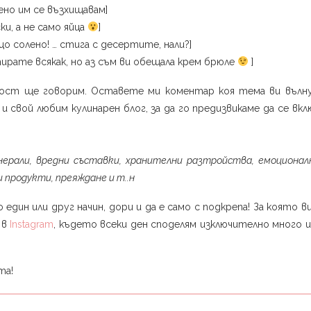
ено им се възхищавам]
ки, а не само яйца
]
що солено! … стига с десертите, нали?]
ирате всякак, но аз съм ви обещала крем брюле
]
ност ще говорим. Оставете ми коментар коя тема ви вълну
свой любим кулинарен блог, за да го предизвикаме да се вкл
инерали, вредни съставки, хранителни разтройства, емоционал
и продукти, преяждане и т..н
 един или друг начин, дори и да е само с подкрепа! За която в
 в
Instagram
, където всеки ден споделям изключително много 
та!