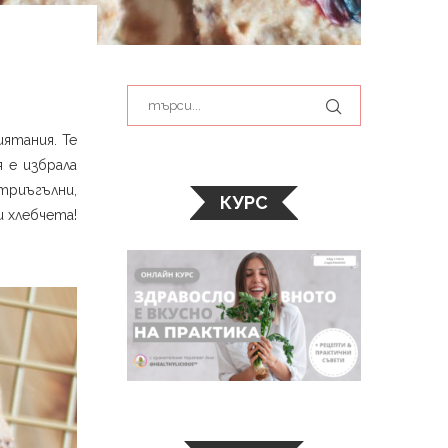
иятания. Те
 е избрала
 триъгълни,
КУРС
и хлебчета!