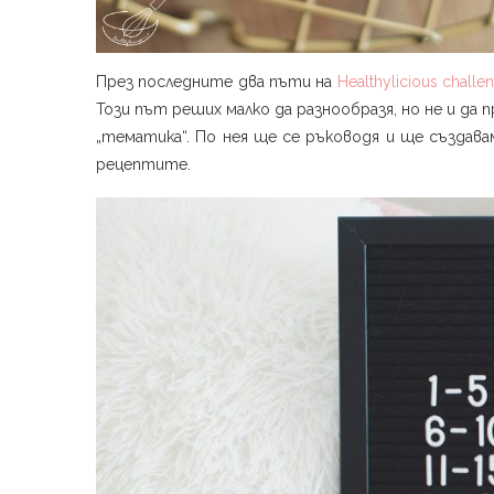
През последните два пъти на
Healthylicious challe
Този път реших малко да разнообразя, но не и да 
„тематика“. По нея ще се ръководя и ще създава
рецептите.