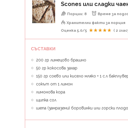
Scones или сладки ча
Порции:
8
Време за подг
Хранителни факти за порция
Оценка
5.0
/5
(
2
глас
СЪСТАВКИ
200 гр лимецово брашно
50 гр кокосова захар
150 гр соево или кисело мляко + 1 с.л бакплуве
сокът от 1 лимон
лимонова кора
щипка сол
шепа (замразени) боровинки или горски плод