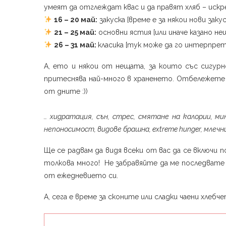
умеят да отглеждат квас и да правят хляб – искр
16 – 20 май:
закуска [време е за някои нови закус
21 – 25 май:
основни ястия [или иначе казано не
26 – 31 май:
класика [тук може да го интерпрет
А, ето и някои от нещата, за които със сигур
притеснява най-много в храненето. Отбележете и 
от дните :))
… хидратация, сън, стрес, смятане на калории, м
непоносимост, видове брашна, extreme hunger, млечн
Ще се радвам да видя всеки от вас да се включи по
толкова много! Не забравяйте да ме последвате
от ежедневието си.
А, сега е време за сконите или сладки чаени хлебче