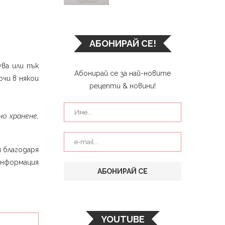
АБОНИРАЙ СЕ!
ва или пък
Абонирай се за най-новите
ючи в някои
рецепти & новини!
но хранене,
и благодаря
информация
YOUTUBE