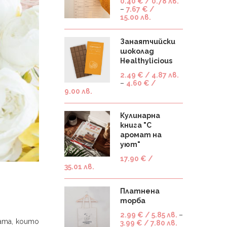
0.40
€
/ 0.78 лв.
–
7.67
€
/
15.00 лв.
Занаятчийски
шоколад
Healthylicious
2.49
€
/ 4.87 лв.
–
4.60
€
/
9.00 лв.
Кулинарна
книга "С
аромат на
уют"
17.90
€
/
35.01 лв.
Платнена
торба
2.99
€
/ 5.85 лв.
–
рата, които
3.99
€
/ 7.80 лв.