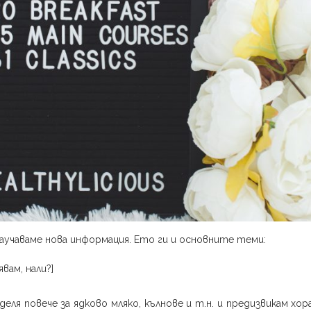
 научаваме нова информация. Ето ги и основните теми:
вам, нали?]
деля повече за ядково мляко, кълнове и т.н. и предизвикам хо