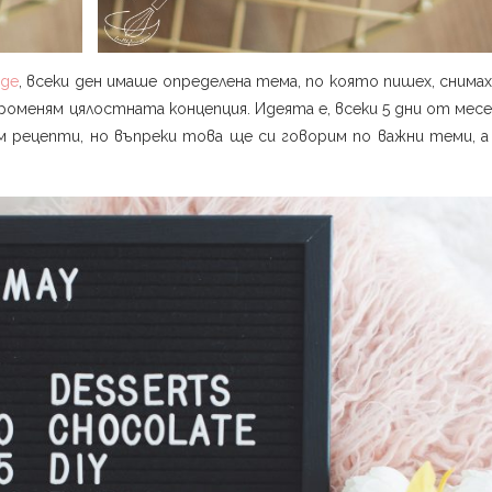
nge
, всеки ден имаше определена тема, по която пишех, снимах
променям цялостната концепция. Идеята е, всеки 5 дни от мес
м рецепти, но въпреки това ще си говорим по важни теми, а 