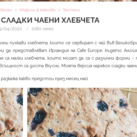
Веган
Мъфини & кексове
Тестени
 СЛАДКИ ЧАЕНИ ХЛЕБЧЕТА
9/04/2020
2180
views
ични пухкави хлебчета, които се сервират с чай във Великобр
ни да представляват Ирландия на Cafe Europe, където Англия
 те са малки хлебчета, които могат да са с различни форми –
 всъщност са доста вкусни. Моята версия нарекох сладки чаен
 разкажа какво предстои през месец май.