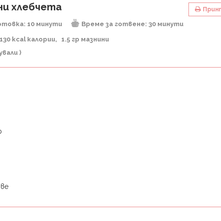
ени хлебчета
Прин
отовка:
10 минути
Време за готвене:
30 минути
130 kcal калории
1.5 гр мазнини
ували )
р
ове