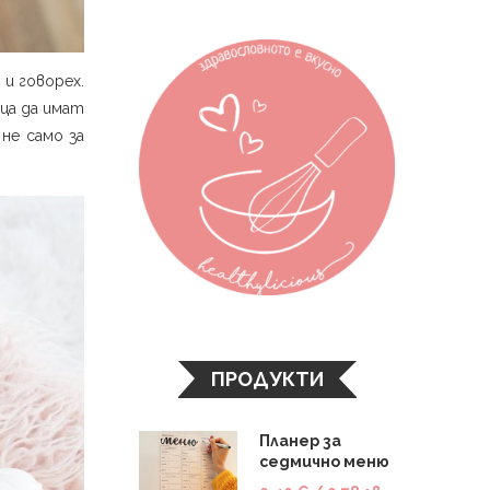
 и говорех.
еца да имат
не само за
ПРОДУКТИ
Планер за
седмично меню