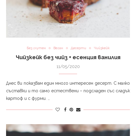
Без глутен
Веган
Десерти
Чийзкейк
Чийзкейк без чийз + есенция ванилия
11/05/2020
Днес ви показвам един много интересен десерт. С малко
съставки и то само естествени – подсладен със сладък
картоф и с фурми. …