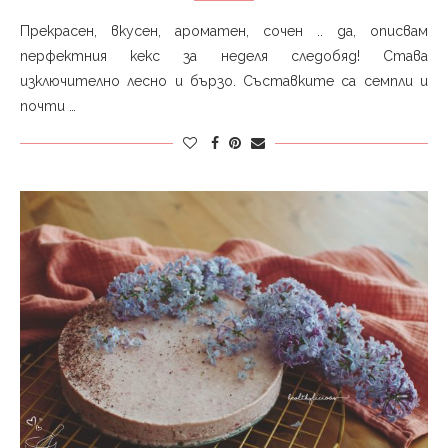
Прекрасен, вкусен, ароматен, сочен .. да, описвам
перфектния кекс за неделя следобяд! Става
изключително лесно и бързо. Съставките са семпли и
почти …