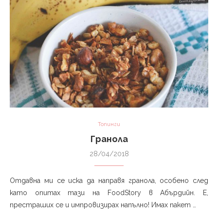
Топинги
Гранола
28/04/2018
Отдавна ми се иска да направя гранола, особено след
като опитах тази на FoodStory в Абърдийн. Е,
престраших се и импровизирах напълно! Имах пакет …