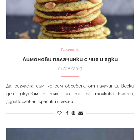
Палачинки
Лимонови палачинки с чия и ядки
01/08/2017
Да. съгласна съм, че съм обсебена от палачинки. Всеки
ден закусвам с тях… но те са толкова вкусни,
здравословни, красиви и лесни …