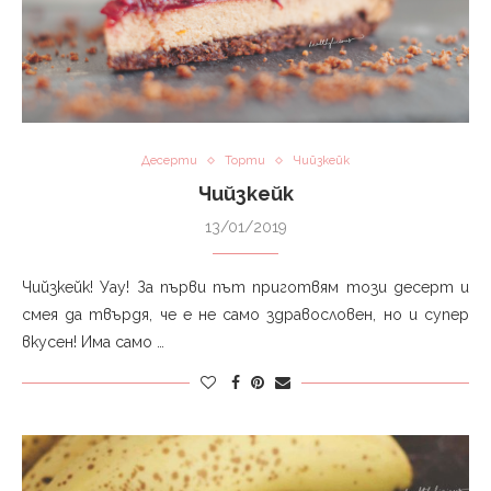
Десерти
Торти
Чийзкейк
Чийзкейк
13/01/2019
Чийзкейк! Уау! За първи път приготвям този десерт и
смея да твърдя, че е не само здравословен, но и супер
вкусен! Има само …