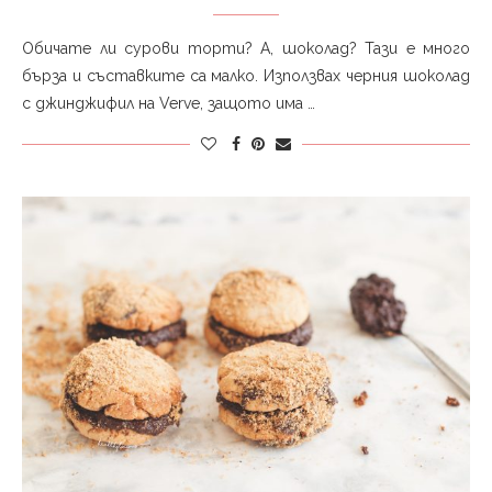
Обичате ли сурови торти? А, шоколад? Тази е много
бърза и съставките са малко. Използвах черния шоколад
с джинджифил на Verve, защото има …