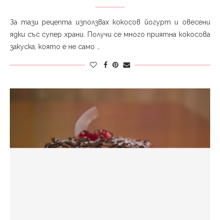
За тази рецепта използвах кокосов йогурт и овесени
ядки със супер храни. Получи се много приятна кокосова
закуска, която е не само …