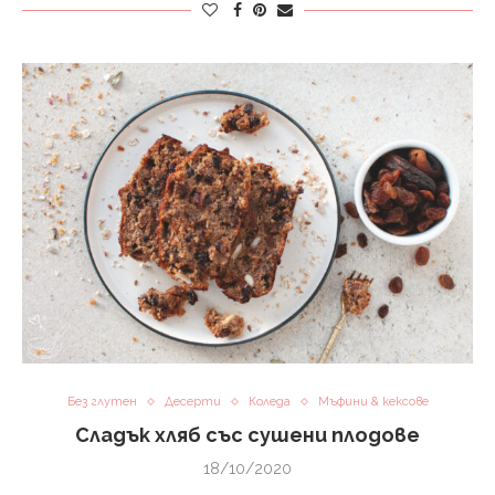
Без глутен
Десерти
Коледа
Мъфини & кексове
Сладък хляб със сушени плодове
18/10/2020