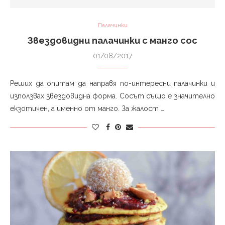
Палачинки
Звездовидни палачинки с манго сос
01/08/2017
Реших да опитам да направя по-интересни палачинки и
използвах звездовидна форма. Сосът също е значително
екзотичен, а именно от манго. За жалост …