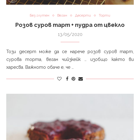
Без глутен
Веган
Десерти
Торти
Розов суров тарт + пудра от цвекло
13/05/2020
Този десерт може да се нарече розов суров тарт,
сурова торта, веган чийзкейк … изобщо както ви
харесва. Важното обаче е, че …