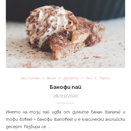
Без глутен
Веган
Десерти
Пай
Торти
Банофи пай
28/03/2020
Името на този пай идва от думите банан (banana) и
тофи (toffee) = банофи (banoffee) и е класически английски
десерт. Разбира се, …