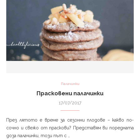
Палачинки
Прасковени палачинки
17/07/2017
През лятото е време за сезонни плодове – какво по-
сочно и свежо от праскови? Представям ви поредната
доза палачинки, този път с …