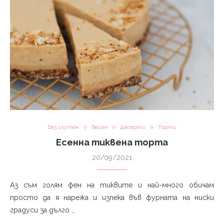
Без глутен
Веган
Десерти
Торти
Есенна тиквена торта⁣
20/09/2021
Аз съм голям фен на тиквите и най-много обичам
просто да я нарежа и изпека във фурната на ниски
градуси за дълго …