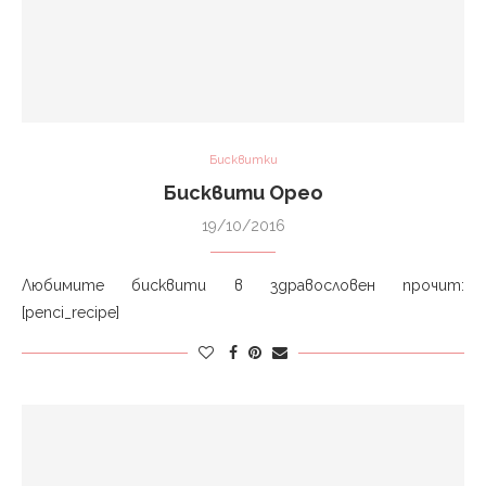
Бисквитки
Бисквити Орео
19/10/2016
Любимите бисквити в здравословен прочит:
[penci_recipe]