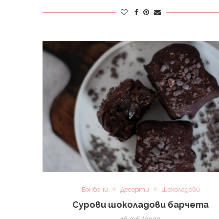
Бонбони
Десерти
Шоколадови
Сурови шоколадови барчета