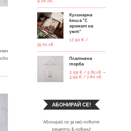
9.00 лв.
Кулинарна
книга "С
аромат на
уют"
17.90
€
/
35.01 лв.
ичам
иски
Платнена
торба
2.99
€
/ 5.85 лв.
–
3.99
€
/ 7.80 лв.
АБОНИРАЙ СЕ!
Абонирай се за най-новите
рецепти & новини!