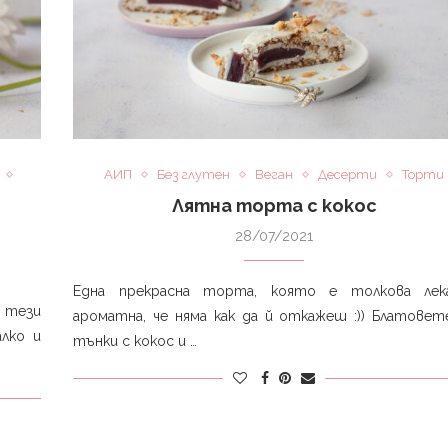
АИП
Без глутен
Веган
Десерти
Торти
Лятна торта с кокос
28/07/2021
Една прекрасна торта, която е толкова лек
а тези
ароматна, че няма как да й откажеш :)) Блатовет
лко и
тънки с кокос и …