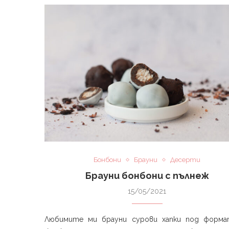
Бонбони
Брауни
Десерти
Брауни бонбони с пълнеж
15/05/2021
Любимите ми брауни сурови хапки под форма