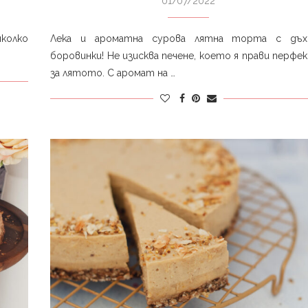
01/07/2022
колко
Лека и ароматна сурова лятна торта с дъх
боровинки! Не изисква печене, което я прави перфе
за лятото. С аромат на …