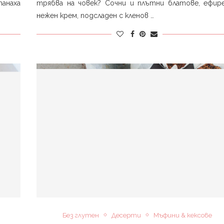
анаха
трябва на човек? Сочни и плътни блатове, ефир
нежен крем, подсладен с кленов …
Без глутен
Десерти
Мъфини & кексове