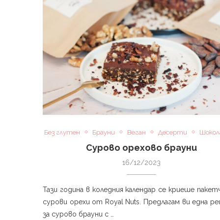
Без глутен
Брауни
Веган
Десерти
Шокол
Сурово орехово брауни
16/12/2023
Тази година в коледния календар се криеше пакет
сурови орехи от Royal Nuts. Предлагам ви една р
за сурово брауни с …