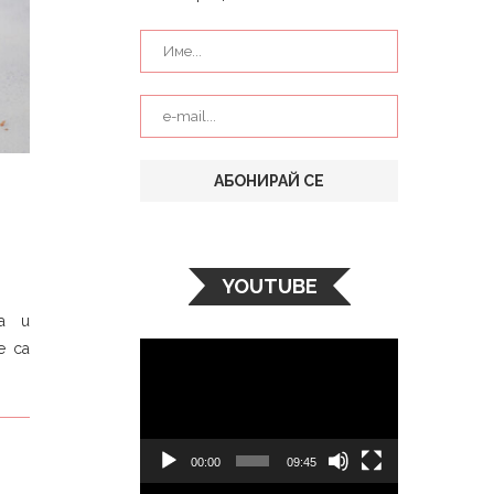
YOUTUBE
а и
Видео
е са
00:00
09:45