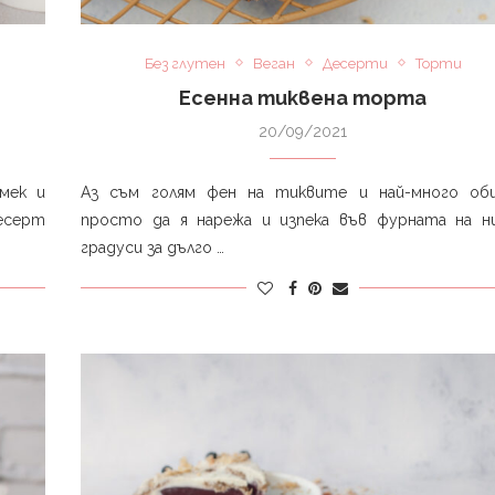
Без глутен
Веган
Десерти
Торти
Есенна тиквена торта⁣
20/09/2021
 мек и
Аз съм голям фен на тиквите и най-много об
десерт
просто да я нарежа и изпека във фурната на н
градуси за дълго …