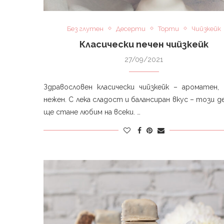
Без глутен
Десерти
Торти
Чийзкейк
Класически печен чийзкейк
27/09/2021
Здравословен класически чийзкейк – ароматен,
нежен. С лека сладост и балансиран вкус – този 
ще стане любим на всеки. …