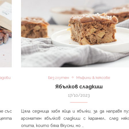
адови
Без глутен
Мъфини & кексове
Ябълков сладкиш
17/10/2023
че със
Цяла седмица хабя яйца и ябълки, за да направя пу
ецепта
ароматен ябълков сладкиш с карамел… след няк
опита, които бяха вкусни, но …