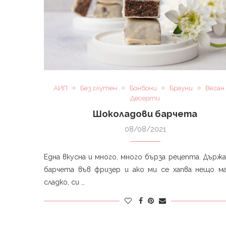
АИП
Без глутен
Бонбони
Брауни
Веган
Десерти
Шоколадови барчета
08/08/2021
Една вкусна и много, много бърза рецепта. Държ
барчета във фризер и ако ми се хапва нещо ма
сладко, си …