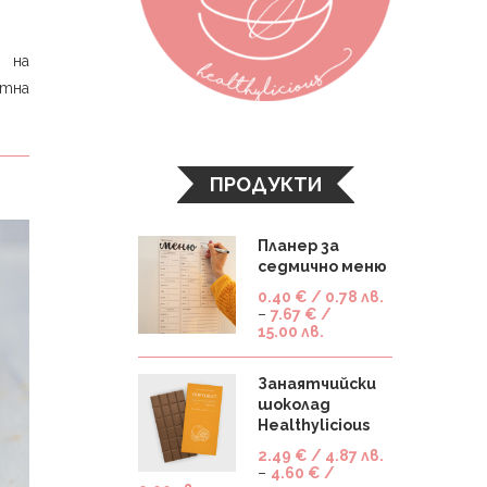
 на
ктна
ПРОДУКТИ
Планер за
седмично меню
0.40
€
/ 0.78 лв.
–
7.67
€
/
15.00 лв.
Занаятчийски
шоколад
Healthylicious
2.49
€
/ 4.87 лв.
–
4.60
€
/