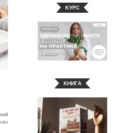
КУРС
КНИГА
хкав
олко