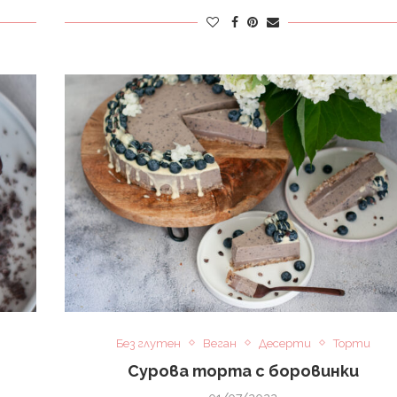
Без глутен
Веган
Десерти
Торти
Сурова торта с боровинки