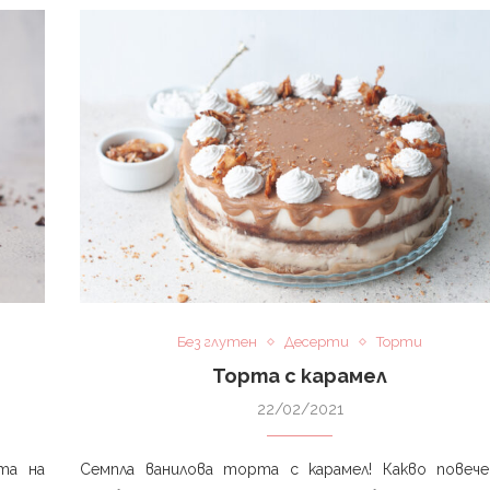
Без глутен
Десерти
Торти
Торта с карамел
22/02/2021
та на
Семпла ванилова торта с карамел! Какво повеч