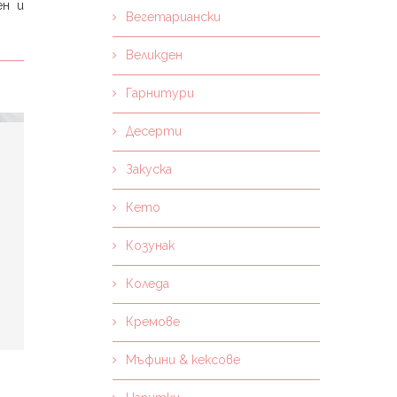
ен и
Вегетариански
Великден
Гарнитури
Десерти
Закуска
Кето
Козунак
Коледа
Кремове
Мъфини & кексове