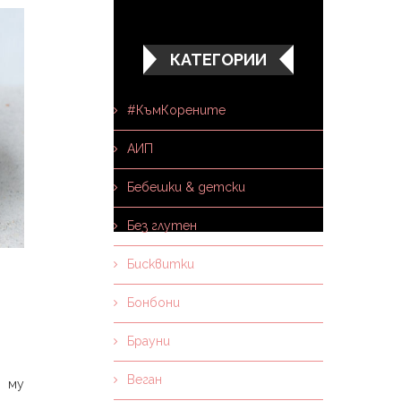
КАТЕГОРИИ
#КъмКорените
АИП
Бебешки & детски
Без глутен
Бисквитки
Бонбони
Брауни
Веган
е му