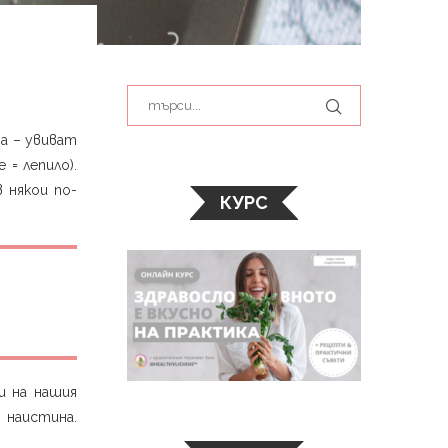
та – увиват
 = лепило).
 някои по-
КУРС
и на нашия
 наистина.