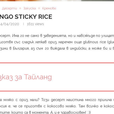
Десерти
Закуска
Кремове
NGO STICKY RICE
4/04/2020
1611
views
десерт. Има го не само в заведенията, но и навсякъде по улица
готвя със сладък лепкав ориз, наречен още glutinous rice (glue
ини в България, аз съм го виждала в индийски, а може би и в
зказ за Тайланд
а мляко с ориз, нали? Този десерт наистина много прилича 
ия е, че се приготвя с кокосово мляко. Там всичко е кокос
те, които са в момента. А, и е здравословен! : )) ⁣