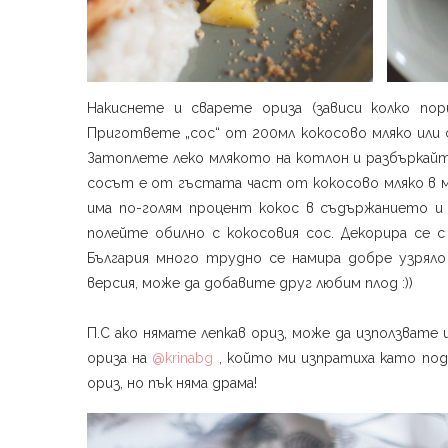
Накиснете и сварете ориза (зависи колко пор
Пригответе „сос“ от 200мл кокосово мляко или см
Затоплете леко млякото на котлон и разбъркайте
сосът е от гъстата част от кокосово мляко в мет
има по-голям процент кокос в съдържанието и 
полейте обилно с кокосовия сос. Декорира се с
България много трудно се намира добре узряло 
версия, може да добавите друг любим плод :)) ⁣
П.С ако нямате лепкав ориз, може да използвате 
ориза на
@krinabg
, който ми изпратиха като под
ориз, но пък няма драма!⁣