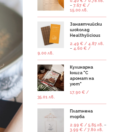
0.40
€
/ 0.78 лв.
–
7.67
€
/
15.00 лв.
Занаятчийски
шоколад
Healthylicious
2.49
€
/ 4.87 лв.
–
4.60
€
/
9.00 лв.
Кулинарна
книга "С
аромат на
уют"
17.90
€
/
35.01 лв.
Платнена
торба
2.99
€
/ 5.85 лв.
–
3.99
€
/ 7.80 лв.