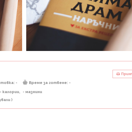
Прин
отовка:
-
Време за готвене:
-
- калории
- мазнини
вали )