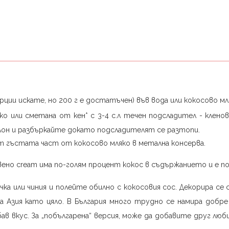
рции искате, но 200 г е достатъчен) във вода или кокосово мл
о или сметана от кен* с 3-4 с.л течен подсладител - кленов
тлон и разбъркайте докато подсладителят се разтопи.
 от гъстата част от кокосово мляко в метална консерва.
новено cream има по-голям процент кокос в съдържанието и е п
ка или чиния и полейте обилно с кокосовия сос. Декорира се с
а Азия като цяло. В България много трудно се намира добре
ав вкус. За „побългарена“ версия, може да добавите друг люб