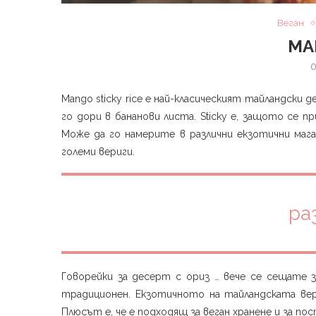
Веган
MA
0
Mango sticky rice е най-класическият тайландски 
го дори в бананови листа. Sticky е, защото се при
Може да го намерите в различни екзотични магаз
големи вериги. ⁣
ра
Говорейки за десерт с ориз … вече се сещате з
традиционен. Екзотичното на тайландската верс
Плюсът е, че е подходящ за веган хранене и за пости