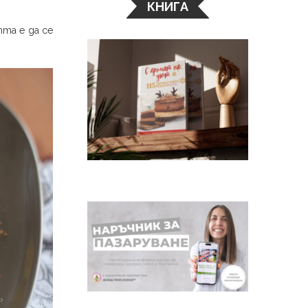
КНИГА
та е да се