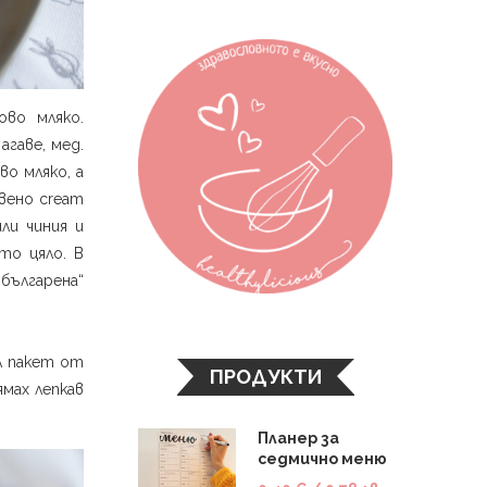
ово мляко.
агаве, мед.
о мляко, а
овено cream
ли чиния и
то цяло. В
българена“
ял пакет от
ПРОДУКТИ
мах лепкав
Планер за
седмично меню