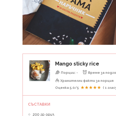
Mango sticky rice
Порции:
-
Време за подг
Хранителни факти за порция
Оценка
5.0
/5
(
1
гласу
СЪСТАВКИ
200 гр ориз