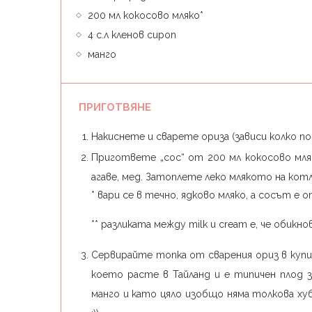
200 мл кокосово мляко*
4 с.л кленов сироп
манго
ПРИГОТВЯНЕ
Накиснете и сварете ориза (зависи колко по
Пригответе „сос“ от 200 мл кокосово мляк
агаве, мед. Затоплете леко млякото на ко
* вари се в течно, ядково мляко, а сосът е
** разликата между milk и cream е, че обик
Сервирайте топка от сварения ориз в купич
което расте в Тайланд и е типичен плод з
манго и като цяло изобщо няма толкова хуб