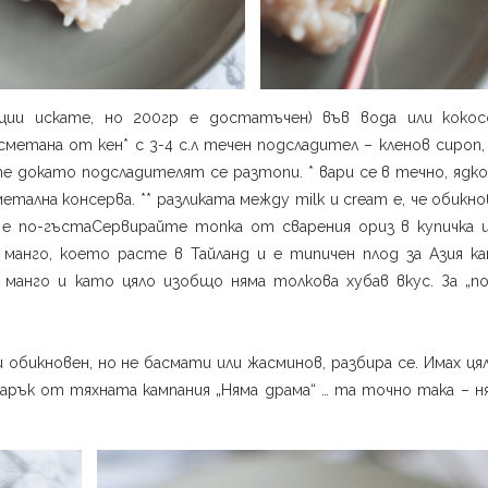
ции искате, но 200гр е достатъчен) във вода или кокос
етана от кен* с 3-4 с.л течен подсладител – кленов сироп, 
 докато подсладителят се разтопи. * вари се в течно, ядков
ална консерва. ** разликата между milk и cream е, че обикн
е по-гъстаСервирайте топка от сварения ориз в купичка и
 манго, което расте в Тайланд и е типичен плод за Азия ка
манго и като цяло изобщо няма толкова хубав вкус. За „по
и обикновен, но не басмати или жасминов, разбира се. Имах ц
арък от тяхната кампания „Няма драма“ … та точно така – ня