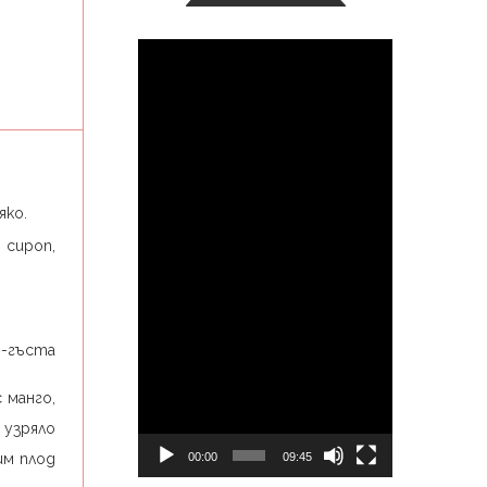
Видео
яко.
 сироп,
о-гъста
 манго,
 узряло
00:00
09:45
им плод