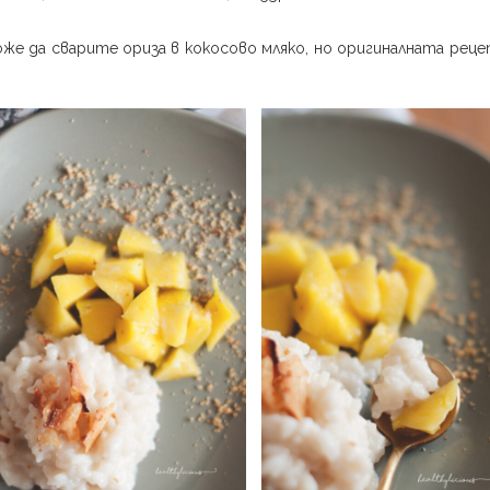
же да сварите ориза в кокосово мляко, но оригиналната рецеп