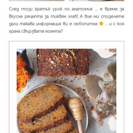
След този кратък урок по анатомия …, е време за
вкусна рецепта за тиквен хляб! А вие ми споделете
дали такава информация ви е любопитна
… и с коя
храна свързвате есента? ⁣