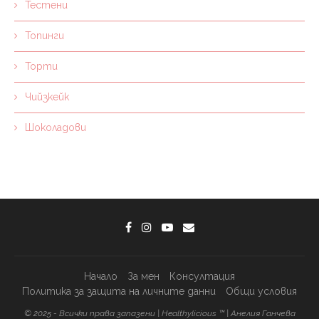
Тестени
Топинги
Торти
Чийзкейк
Шоколадови
Начало
За мен
Консултация
Политика за защита на личните данни
Общи условия
© 2025 - Всички права запазени | Healthylicious ™ | Анелия Ганчева