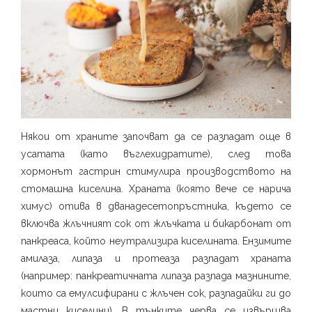
Някои от храните започват да се разпадат още в
усатата (като въглехидратите), след това
хормонът гастрин стимулира производството на
стомашна киселина. Храната (която вече се нарича
химус) отива в дванадесетопръстника, където се
включва жлъчният сок от жлъчката и бикарбонат от
панкреаса, който неутрализира киселината. Ензимите
амилаза, липаза и протеаза разпадат храната
(например: панкреатичната липаза разпада мазнините,
които са емулсифирани с жлъчен сок, разпадайки ги до
мастни киселини). В тънките черва се извършва