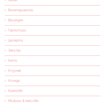
Веган
Вегетариански
Великден
Гарнитури
Десерти
Закуска
Кето
Козунак
Коледа
Кремове
Мъфини & кексове