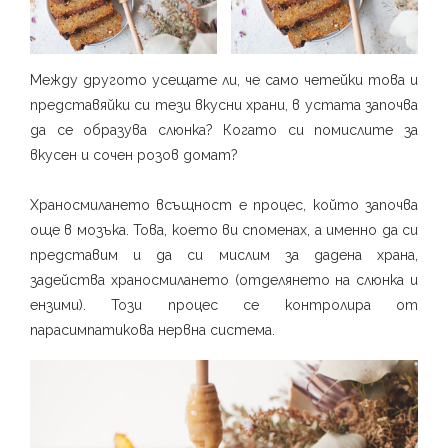
Между другото усещате ли, че само четейки това и
представяйки си тези вкусни храни, в устата започва
да се образува слюнка? Когато си помислите за
вкусен и сочен розов домат?⁣
Храносмилането всъщност е процес, който започва
още в мозъка. Това, което ви споменах, а именно да си
представим и да си мислим за дадена храна,
задейства храносмилането (отделянето на слюнка и
ензими). Този процес се контролира от
парасимпатикова нервна система. ⁣