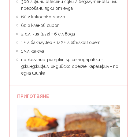
300 г фини овесени ядки / безглутенови или
пресовани ядки от елда
60 г кокосово масло
60 г кленов сироп
2 с.л. чия (15 г) + 6 с.л вода
1 ч.л бакплувер + 1/2 ч.л ябълков оцет
1 ч.л канела
по желание: pumpkin spice подправки -
джинджифил, индийско орехче, карамфил - по
една щипка
ПРИГОТВЯНЕ