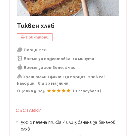
Тиквен хляб
Принтирай
Порции:
10
Време за подготовка:
10 минути
Време за готвене:
1 час
Хранителни факти за порция
200 kcal
калории
8,4 гр мазнини
Оценка
5.0
/5
(
1
гласували )
СЪСТАВКИ
500 г печена тиква / или 5 банана за бананов
хляб