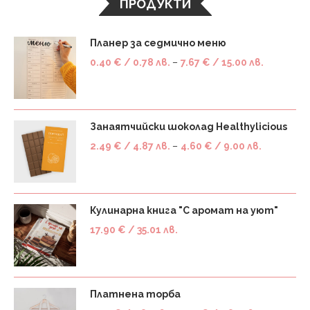
ПРОДУКТИ
Планер за седмично меню
0.40
€
/ 0.78 лв.
–
7.67
€
/ 15.00 лв.
Занаятчийски шоколад Healthylicious
2.49
€
/ 4.87 лв.
–
4.60
€
/ 9.00 лв.
Кулинарна книга "С аромат на уют"
17.90
€
/ 35.01 лв.
Платнена торба