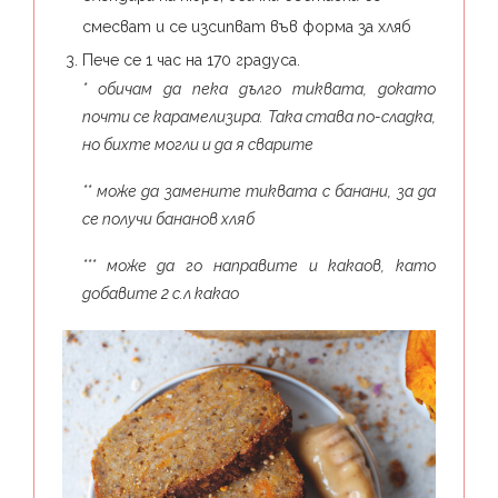
смесват и се изсипват във форма за хляб
Пече се 1 час на 170 градуса.
* обичам да пека дълго тиквата, докато
почти се карамелизира. Така става по-сладка,
но бихте могли и да я сварите
** може да замените тиквата с банани, за да
се получи бананов хляб
*** може да го направите и какаов, като
добавите 2 с.л какао