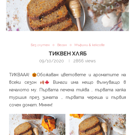
Без глутен
Веган
Мъфини & кексове
ТИКВЕН ХЛЯБ
09/10/2020
2866
views
ТИКВААА!
Обожавам цветовете и ароматите на
всеки сезон
Винаги има нещо вълнуващо в
началото му. Първата печена тиква .. първата хапка
туршия през зимата … първата череша и първия
сочен домат. Мммм!⁣