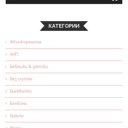
КАТЕГОРИИ
#КъмКорените
АИП
Бебешки & детски
Без глутен
Бисквитки
Бонбони
Брауни