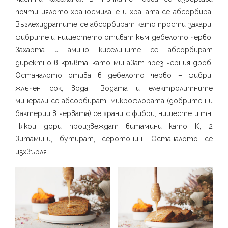
почти цялото храносмилане и храната се абсорбира.
Въглехидратите се абсорбират като прости захари,
фибрите и нишестето отиват към дебелото черво.
Захарта и амино киселините се абсорбират
директно в кръвта, като минават през черния дроб.
Останалото отива в дебелото черво – фибри,
жлъчен сок, вода… Водата и електролитните
минерали се абсорбират, микрофлората (добрите ни
бактерии в червата) се храни с фибри, нишесте и тн.
Някои дори произвеждат витамини като К, 2
витамини, бутират, серотонин. Останалото се
изхвърля.