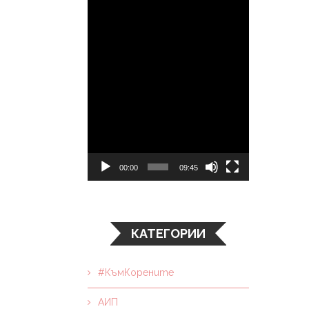
00:00
09:45
КАТЕГОРИИ
#КъмКорените
АИП