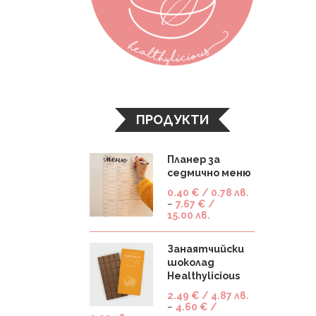
ПРОДУКТИ
Планер за
седмично меню
0.40
€
/ 0.78 лв.
–
7.67
€
/
15.00 лв.
Занаятчийски
шоколад
Healthylicious
2.49
€
/ 4.87 лв.
–
4.60
€
/