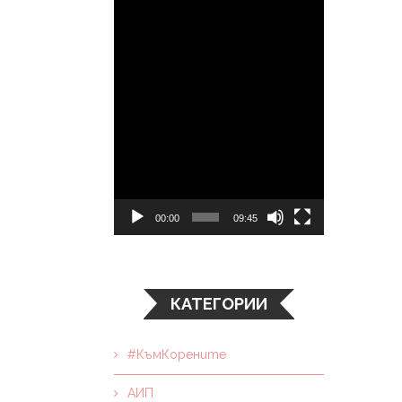
00:00
09:45
КАТЕГОРИИ
#КъмКорените
АИП