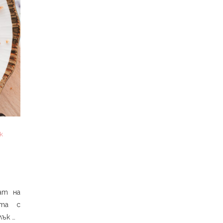
к
ат на
ста с
лък …