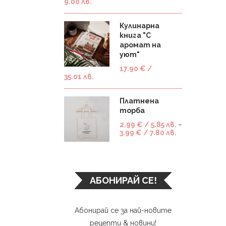
9.00 лв.
Кулинарна
книга "С
аромат на
уют"
17.90
€
/
35.01 лв.
Платнена
торба
2.99
€
/ 5.85 лв.
–
3.99
€
/ 7.80 лв.
АБОНИРАЙ СЕ!
Абонирай се за най-новите
рецепти & новини!