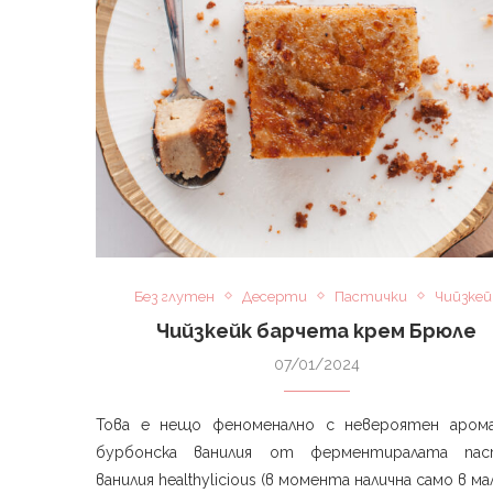
Без глутен
Десерти
Пастички
Чийзкей
Чийзкейк барчета крем Брюле
07/01/2024
Това е нещо феноменално с невероятен аром
бурбонска ванилия от ферментиралата па
ванилия healthylicious (в момента налична само в ма